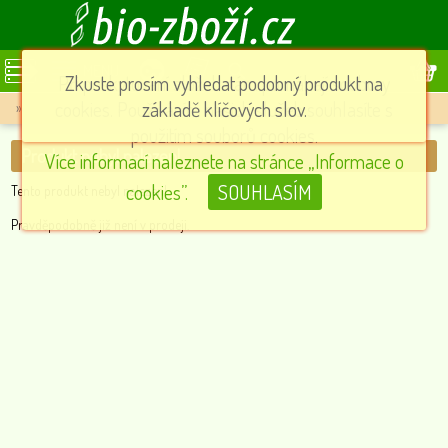
MENU
Při poskytování služeb nám pomáhají soubory
Zkuste prosím vyhledat podobný produkt na
cookies. Používáním našich služeb souhlasíte s
základě klíčových slov.
»
Produkt nebyl nalezen!
použitím souborů cookies.
Produkt nebyl nalezen!
Více informací naleznete na stránce „Informace o
cookies”.
SOUHLASÍM
Tento produkt nebyl nalezen!
Pravděpodobně již není v prodeji.