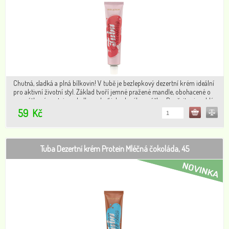
Chutná, sladká a plná bílkovin! V tubě je bezlepkový dezertní krém ideální
pro aktivní životní styl. Základ tvoří jemné pražené mandle, obohacené o
syrovátkový protein a sladkou chuť jahodového prášku. Dopřejte si rychlý
zdroj bílkovin s lahodnou chutí.
59
Kč
Tuba Dezertní krém Protein Mléčná čokoláda, 45