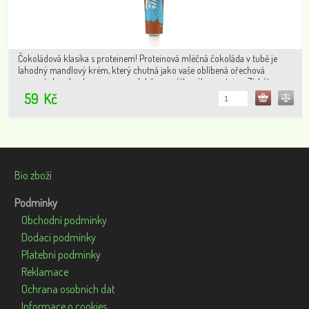
Čokoládová klasika s proteinem! Proteinová mléčná čokoláda v tubě je
lahodný mandlový krém, který chutná jako vaše oblíbená ořechová
pomazánka, ale s bonusem v podobě syrovátkového proteinu. Získáte
zdravou svačinku plnou bílkovin do kaše, jogurtu..
59
Kč
Bio zboží
Podmínky
Obchodní podmínky
Dodací podmínky
Platební podmínky
Reklamace
Ochrana osobních dat
Informace o cookies