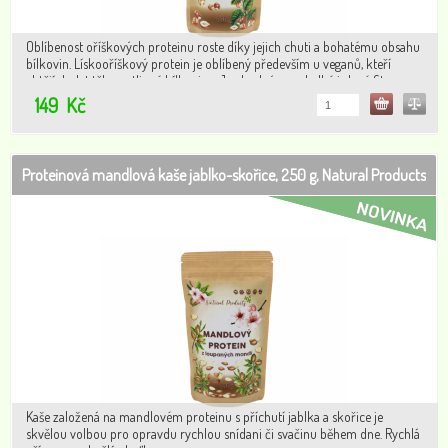
Oblíbenost oříškových proteinu roste díky jejich chuti a bohatému obsahu
bílkovin. Lískooříškový protein je oblíbený především u veganů, kteří
chtějí dodat tělu rostlinné bílkoviny. Je vhodný pro sladké i slané fit
recepty.
149
Kč
Proteinová mandlová kaše jablko-skořice, 250 g, Natural Products R
Kaše založená na mandlovém proteinu s příchutí jablka a skořice je
skvělou volbou pro opravdu rychlou snídani či svačinu během dne. Rychlá