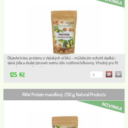
Objevte krásu proteinu z vlašských oříšků - můžete jím ochutit sladká i
slaná jídla a dodat zároveň svému tělu rostlinné bílkoviny. Vhodný pro fit
recepty a veganskou stravu.
125
Kč
RAW Protein mandlový, 250 g, Natural Products