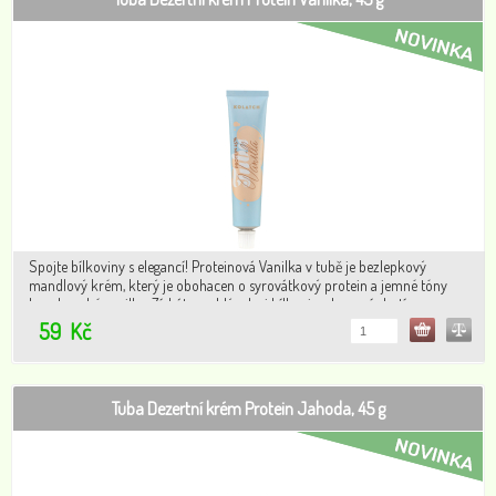
Spojte bílkoviny s elegancí! Proteinová Vanilka v tubě je bezlepkový
mandlový krém, který je obohacen o syrovátkový protein a jemné tóny
bourbonské vanilky. Získáte rychlý zdroj bílkovin s luxusní chutí,
doplněnou o karamelové kousky. Ideální po tréninku
59
Kč
Tuba Dezertní krém Protein Jahoda, 45 g