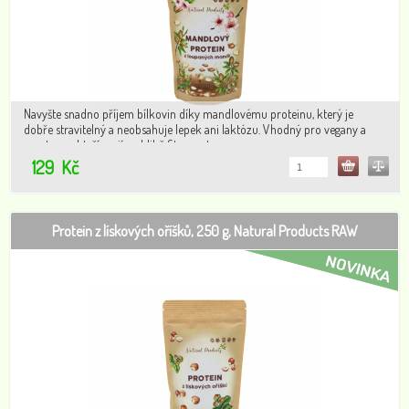
Navyšte snadno příjem bílkovin díky mandlovému proteinu, který je
dobře stravitelný a neobsahuje lepek ani laktózu. Vhodný pro vegany a
sportovce, kteří mají v oblibě fit.recepty.
129
Kč
Protein z lískových oříšků, 250 g, Natural Products RAW