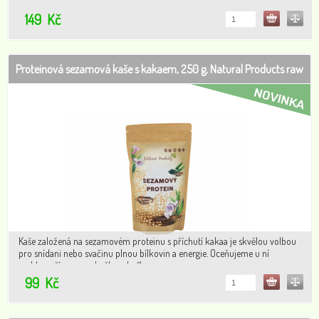
příprava a skvělá chuť!
149
Kč
Proteinová sezamová kaše s kakaem, 250 g, Natural Products raw
Kaše založená na sezamovém proteinu s příchutí kakaa je skvělou volbou
pro snídani nebo svačinu plnou bílkovin a energie. Oceňujeme u ní
rychlou přípravu a skvělou chuť!
99
Kč