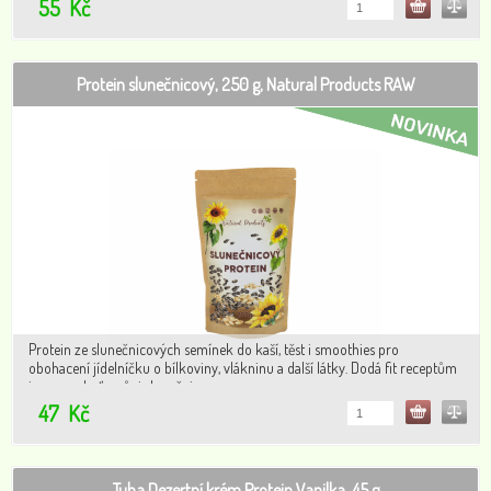
55
Kč
Protein slunečnicový, 250 g, Natural Products RAW
Protein ze slunečnicových semínek do kaší, těst i smoothies pro
obohacení jídelníčku o bílkoviny, vlákninu a další látky. Dodá fit receptům
jemnou chuť a vůni slunečnice.
47
Kč
Tuba Dezertní krém Protein Vanilka, 45 g