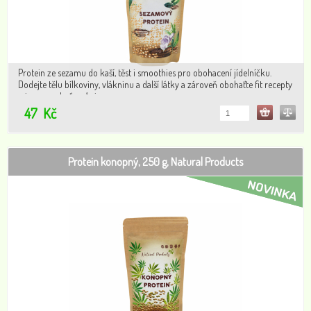
Protein ze sezamu do kaší, těst i smoothies pro obohacení jídelníčku.
Dodejte tělu bílkoviny, vlákninu a další látky a zároveň obohaťte fit recepty
o jemnou chuť a vůni sezamu
47
Kč
Protein konopný, 250 g, Natural Products