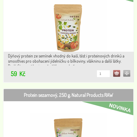
Dýňový protein ze semínek vhodný do kaší, těst i proteinových drinků a
smoothies pro obohacení jídelníčku o bílkoviny, vlákninu a další látky.
Dodá fit receptům jemně oříškovou chuť.
59
Kč
Protein sezamový, 250 g, Natural Products RAW