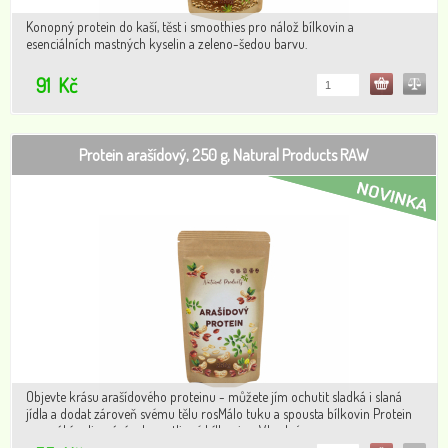
Konopný protein do kaší, těst i smoothies pro nálož bílkovin a
esenciálních mastných kyselin a zeleno-šedou barvu.
91
Kč
Protein arašídový, 250 g, Natural Products RAW
Objevte krásu arašídového proteinu - můžete jím ochutit sladká i slaná
jídla a dodat zároveň svému tělu rosMálo tuku a spousta bílkovin Protein
se vyrábí vylisováním loupatlinné bílkoviny. Vhodný pro vegany a
sportovce, kteří mají v oblibě fit recepty.