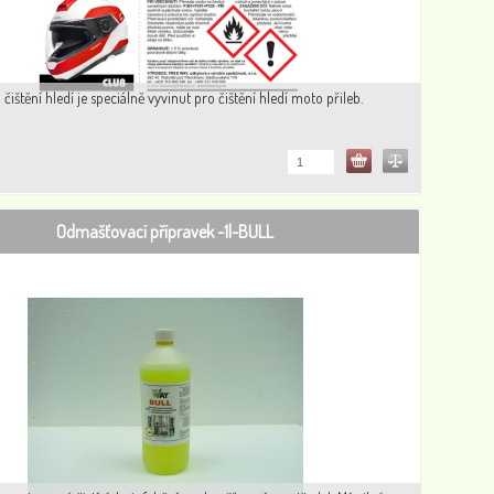
čištění hledí je speciálně vyvinut pro čištění hledí moto přileb.
Odmašťovací přípravek -1l-BULL