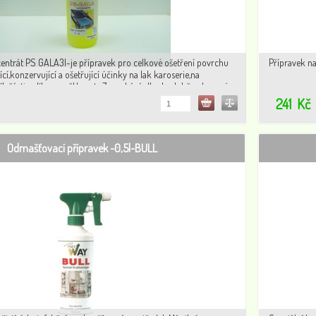
entrát PS GALA3l-je přípravek pro celkové ošetření povrchu
Přípravek na 
cí,konzervující a ošetřující účinky na lak karoserie,na
ík.části a díly z uměl.hmoty.Zanechává dlouhodobě ochranný
aroserii.
241
Kč
Odmašťovací přípravek -0,5l-BULL