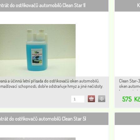
trát do ostřikovačů automobilů Clean Star 1l
K
aná a účinná letní přísada do ostřikovačů oken automobilů.
Clean Star-3
odmašťovací schopnosti, dobře odstraňuje hmyz a jiné nečistoty.
oken automob
hmyz a jiné 
575
K
trát do ostřikovačů automobilů Clean Star 5l