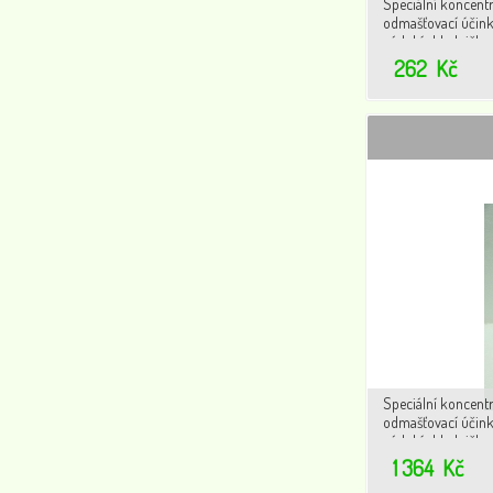
Speciální koncentr
odmašťovací účink
nádobí,chladničky,
zbytky hmyzu na k
262
Kč
Speciální koncentr
odmašťovací účink
nádobí,chladničky,
zbytky hmyzu na k
1 364
Kč