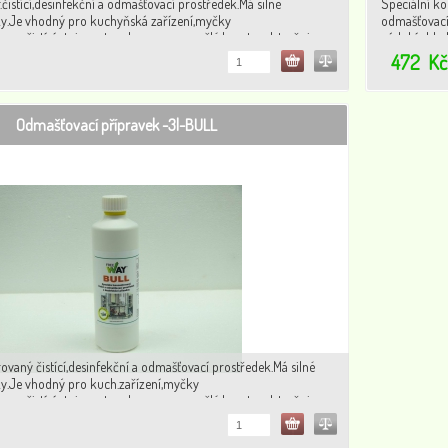
.čistící,desinfekční a odmašťovací prostředek.Má silné
Speciální ko
y.Je vhodný pro kuchyňská zařízení,myčky
odmašťovací
vany,čistící stoje,motory,kov,gumu, umělé hmoty.odstraňuje
nádobí,chlad
arosériích autom.
zbytky hmyz
472
Kč
Odmašťovací přípravek -3l-BULL
ovaný čistící,desinfekční a odmašťovací prostředek.Má silné
y.Je vhodný pro kuch.zařízení,myčky
vany,čistící stoje,motory,kov,gumu, umělé hmoty.odstraňuje
arosériích autom.