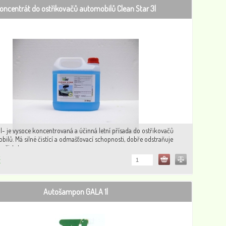
oncentrát do ostřikovačů automobilů Clean Star 3l
l- je vysoce koncentrovaná a účinná letní přísada do ostřikovačů
ilů. Má silné čistící a odmašťovací schopnosti, dobře odstraňuje
nečistoty.
č
Autošampon GALA 1l