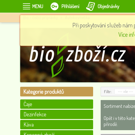
MENU
Přihlášení
Objednávky
Bio - čistící přípravky
»
Autokosmetika
Při poskytování služeb nám 
p
Adventní kalendář závěsný - Vánoční čaj, 25 sáčků, English Tea Shop
Více in
197
0
Kategorie produktů
--- vše ---
Filtr:
Čaje
Sortiment nabize
Dezinfekce
Opět i v této kat
Káva
přírodě.
Konopné zboží