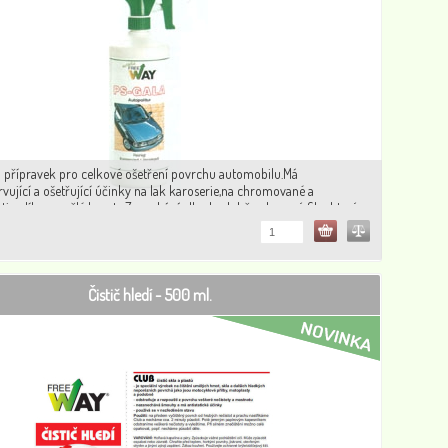
a přípravek pro celkové ošetření povrchu automobilu.Má
ervující a ošetřující účinky na lak karoserie,na chromované a
sti a díly z umělé hmoty.Zanechává dlouhodobě ochranný film,který
rii.
Čistič hledí - 500 ml.