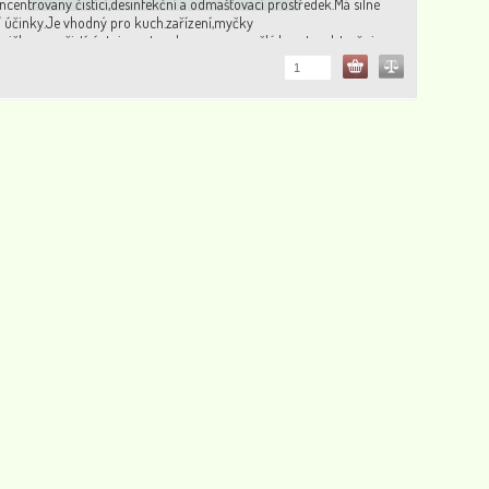
ncentrovaný čistící,desinfekční a odmašťovací prostředek.Má silné
 účinky.Je vhodný pro kuch.zařízení,myčky
ničky,vany,čistící stoje,motory,kov,gumu, umělé hmoty.odstraňuje
u na karosériích autom.