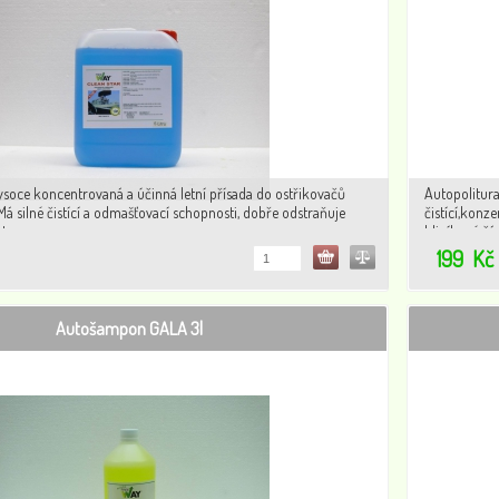
vysoce koncentrovaná a účinná letní přísada do ostřikovačů
Autopolitur
á silné čistící a odmašťovací schopnosti, dobře odstraňuje
čistící,konz
ty.
hliníkové čá
chrání karose
199
Kč
Autošampon GALA 3l