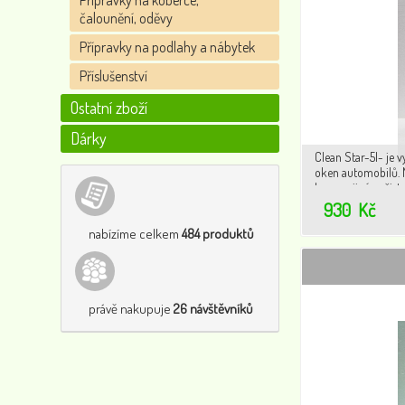
Přípravky na koberce,
čalounění, oděvy
Přípravky na podlahy a nábytek
Příslušenství
Ostatní zboží
Dárky
Clean Star-5l- je 
oken automobilů. M
hmyz a jiné nečisto
930
Kč
nabízíme celkem
484 produktů
právě nakupuje
26 návštěvníků