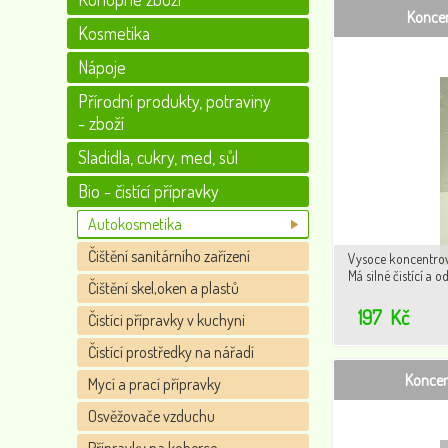
Koncen
Kosmetika
Nápoje
Přírodní produkty, potraviny
- zboží
Sladidla, cukry, med, sůl
Bio - čistící přípravky
Autokosmetika
Čištění sanitárního zařízení
Vysoce koncentrov
Má silné čistící a 
Čištění skel,oken a plastů
197
Kč
Čistíci přípravky v kuchyni
Čistící prostředky na nářadí
Koncen
Mycí a prací přípravky
Osvěžovače vzduchu