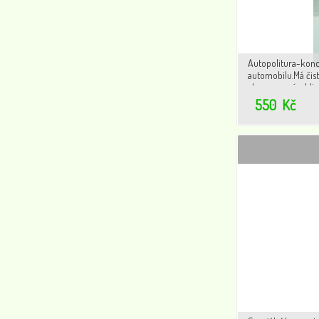
Autopolitura-konc
automobilu.Má čistí
chromované a hlin
film,který chrání k
550
Kč