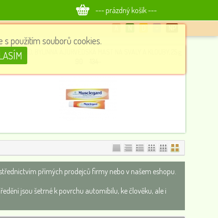
--- prázdný košík ---
A
N
D
−
NP
 s použitím souborů cookies.
USCLEGARD, BYLINNÁ ÁJURVÉDSKÁ MAST NA SVALY A KLOUBY, 25 g
LASÍM
90
134
 prostřednictvím přímých prodejců firmy nebo v našem eshopu.
ředění jsou šetrné k povrchu automibilu, ke člověku, ale i