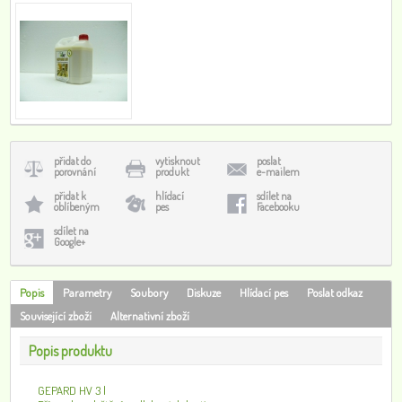
přidat do
vytisknout
poslat
porovnání
produkt
e-mailem
přidat k
hlídací
sdílet na
oblíbeným
pes
Facebooku
sdílet na
Google+
Popis
Parametry
Soubory
Diskuze
Hlídací pes
Poslat odkaz
Související zboží
Alternativní zboží
Popis produktu
GEPARD HV 3 l