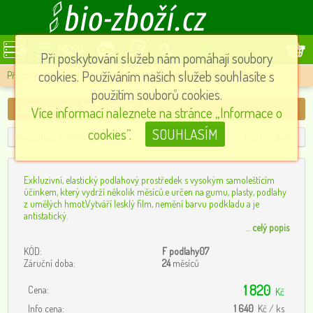
MENU
Při poskytování služeb nám pomáhají soubory
cookies. Používáním našich služeb souhlasíte s
Přípravky na podlahy a nábytek
»
Leštič podlah GEPARD HV 3l
použitím souborů cookies.
Leštič podlah GEPARD HV 3l
Více informací naleznete na stránce „Informace o
cookies”.
SOUHLASÍM
« předchozí produkt
další produkt »
Exkluzivní, elastický podlahový prostředek s vysokým samoleštícím
účinkem, který vydrží několik měsíců.e určen na gumu, plasty, podlahy
z umělých hmot.Vytváří lesklý film, nemění barvu podkladu a je
antistatický.
...
celý popis
KÓD:
F podlahy07
Záruční doba:
24
měsíců
1 820
Cena:
Kč
Info cena:
1 640
Kč / ks