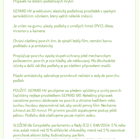
Přípavek na leštění podlahových krytin
GEPARD HV je exkluzivní, elastický podlahový prostředek s vysokým
samoleštícím účinkem, který vydrží několik měsíců.
Je určen na gumu, plasty, podlahy z umělých hmot (PVC), dřeva,
mramoru a kamene.
Chrání ošetřený povrch tím, že vytváří lesklý film, nemění barvu
podkladu a je antistatický.
Propůjčuje povrchu vysoký stupeň ochrany před mechanickým
poškozením, povrch je sice hladký, ale neklouzavý. Má dlouhodobé
účinky a další údržba podlahy je po ošetření přípravkem snažší.
Působí antistaticky, zabraňuje proniknutí nečistot a vody do povrchu
podlah.
POUŽITÍ: GEPARD HV použijeme na předem vyčištěny a suchý povrch
(vyčištěný nejlépe prostředkem GEPARD SR). Neředěný přípravek
nanášíme pomocí dávkovače na povrch a vtíráme hadříkem nebo
suchou houbou stejnoměrně tak, aby vznikl jemný film. Necháme
schnout asi 20 minut. Při prvním použití zopakujeme postup ještě
jednou. Podlahu dále ošetřujeme pouze mytím vodou.
SLOŽENÍ dle Evropského parlamentu a Rady (ES) č. 648/2004: 5 % nebo
více, avšak méně než 15 % alifatické uhlovodíky, méně než 5 % neiontové
povrchově aktivní látky, fosforečnany, parfém,