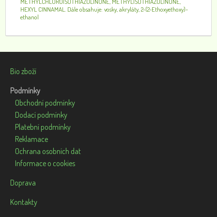
METHYLCHLOROISOTHIAZOLINONE, METHYLISOTHIAZOLINONE,
HEXYL CINNAMAL. Dále obsahuje: vosky, akryláty, 2-(2-Ethoxyethoxy)-
ethanol
Bio zboží
Podmínky
Obchodní podmínky
Dodací podmínky
Platební podmínky
Reklamace
Ochrana osobních dat
Informace o cookies
Doprava
Kontakty