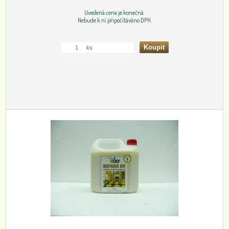
Uvedená cena je konečná.
Nebude k ní připočítáváno DPH.