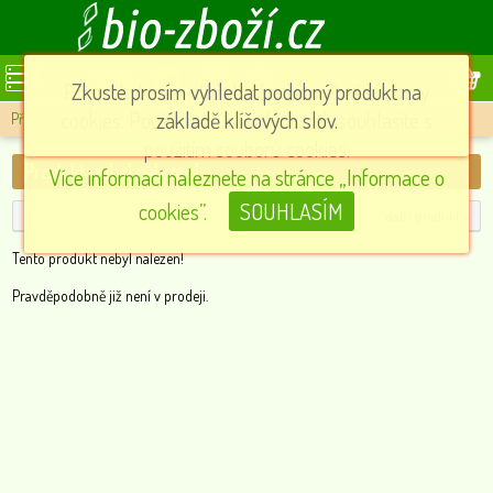
MENU
Při poskytování služeb nám pomáhají soubory
Zkuste prosím vyhledat podobný produkt na
cookies. Používáním našich služeb souhlasíte s
základě klíčových slov.
Příslušenství
»
Produkt nebyl nalezen!
použitím souborů cookies.
Produkt nebyl nalezen!
Více informací naleznete na stránce „Informace o
cookies”.
SOUHLASÍM
další produkt »
Tento produkt nebyl nalezen!
Pravděpodobně již není v prodeji.