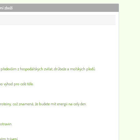
vní zboží
at, především z hospodářských zvířat, drůbeže a mořských plodů.
ho výhod pro celé tělo.
teiny, což znamená, že budete mít energii na celý den.
otravin.
lném trávení.