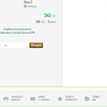
Káva 2
24
měsíců
345
Kč
345
Kč / Balení
Uvedená cena je konečná.
Nebude k ní připočítáváno DPH.
vytisknout
poslat
přidat k
hlídací
produkt
e-mailem
oblíbeným
pes