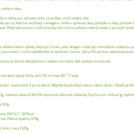
, nehty a vlasy
žku a nehty jsou odrazem toho, co se děje uvnitř našeho těla.
ako jsou ty, které se nacházejí v kolagenu, mohou vyživovat vlasy, pokožku a vlasy, protože
mavé. Může také pomoci snížit příznaky stárnutí na pokožce včetně vrásek a jemných čárek
některé vlastní výhody zlepšující funkci jater, kolagen může být mimořádně užitečnou p
vinností, z nichž nejdůležitější je vylučování toxinů. Játra filtruje krev, odstraňuje toxiny
ismy za těmito detoxikačními cestami ohrožené, tělo zůstává více toxické.
1 navršená čajová lžička zalít 150 ml max. 80 ° C vody.
ování: maximálně 3 porce denně. Nepřekračujte doporučenou denní dávku. Obsahuje kofein
3,3g: instantní káva 2x INULIN rozpustná vláknina z čekanky (Cychorium intibus) 1g, hydrol
a 100g
nota 1561 KJ / 367kcal
 nas. Mastné kyseliny 0,10g
 z toho cukry 0,20g