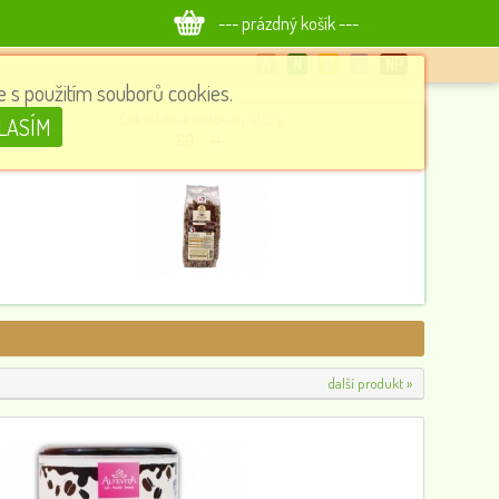
--- prázdný košík ---
A
N
D
−
NP
 s použitím souborů cookies.
Čokoládové těstoviny 400 g
LASÍM
69
0
další produkt »