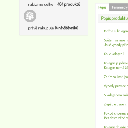
nabízíme celkem
484 produktů
Popis
Parametry
Popis produktu
právě nakupuje
14 návštěvníků
Možná si kolagen
Světem se nese no
Jaké výhody při
Co je kolagen?
Kolagen je jednou
Kolagen nemá žá
Zatímco kosti js
Výhody pravideln
S kolagenem může
Zlepšuje trávení.
Pokud chceme, ab
Bez dostatečné t
Kolagen dokáže ch