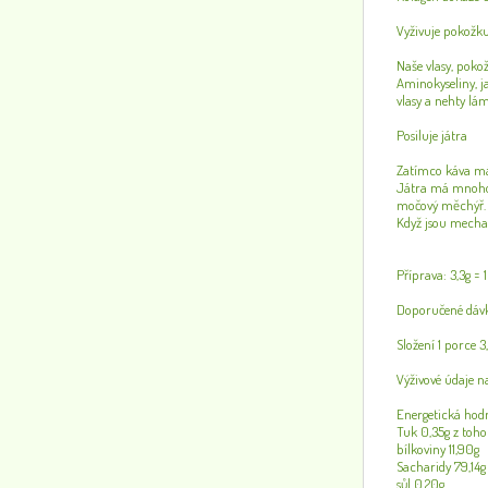
Vyživuje pokožku
Naše vlasy, poko
Aminokyseliny, j
vlasy a nehty lá
Posiluje játra
Zatímco káva má 
Játra má mnoho po
močový měchýř.
Když jsou mechan
Příprava: 3,3g = 
Doporučené dávk
Složení 1 porce 
Výživové údaje n
Energetická hod
Tuk 0,35g z toho
bílkoviny 11,90g
Sacharidy 79,14g
sůl 0,20g