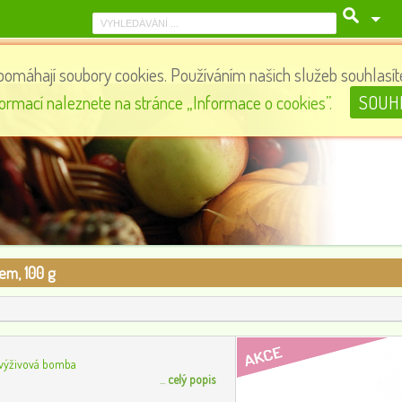
pomáhají soubory cookies. Používáním našich služeb souhlasíte
Matcha čokoláda s jahodami, 70 g
formací naleznete na stránce „Informace o cookies”.
SOUH
135
0
em, 100 g
 výživová bomba
...
celý popis