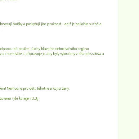
 obnovují buňky a poskytují jim pružnost - aniž je pokožka suchá a
.
odporou při posílení úlohy hlavního detoxikačního orgánu.
 a chemikálie a připravuje je, aby byly vyloučeny z těla přes střeva a
! Nevhodné pro děti, těhotné a kojící ženy.
izovaná rybí kolagen 0,3g