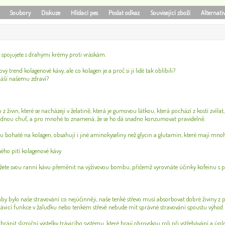
Soubory
Diskuze
Hlídací pes
Poslat odkaz
Související zboží
Alternati
 spojujete s drahými krémy proti vráskám.
vý trend kolagenové kávy, ale co kolagen je a proč si ji lidé tak oblíbili?
náší našemu zdraví?
 z živin, které se nacházejí v želatině, která je gumovou látkou, která pochází z kostí zvíř
dnou chuť, a pro mnohé to znamená, že se ho dá snadno konzumovat pravidelně.
ou bohaté na kolagen, obsahují i ​​jiné aminokyseliny než glycin a glutamin, které mají mno
ého pití kolagenové kávy
te svou ranní kávu přeměnit na výživovou bombu, přičemž vyrovnáte účinky kofeinu s pro
y bylo naše stravování co nejúčinněji, naše tenké střevo musí absorbovat dobré živiny z p
rávicí funkce v žaludku nebo tenkém střevě nebude mít správné stravování spoustu výhod.
ránit slizniční výstelky trávicího systému, které hrají obrovskou roli při vstřebávání a úp