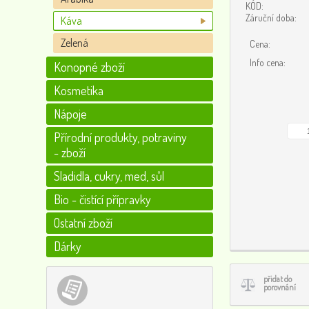
KÓD:
Záruční doba:
Káva
Zelená
Cena:
Info cena:
Konopné zboží
Kosmetika
Nápoje
Přírodní produkty, potraviny
- zboží
Sladidla, cukry, med, sůl
Bio - čistící přípravky
Ostatní zboží
Dárky
přidat do
porovnání