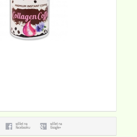
sdílet na
sdílet na
Facebooku
Google+