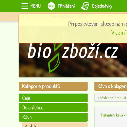
MENU
Přihlášení
Objednávky
Káva
»
Káva
»
Káva s kolagenem, 100 g
Při poskytování služeb nám 
Spa
Panenský konopný olej s chilli HABANERO 100 ml
Více in
128
0
Kategorie produktů
Káva s kolagen
Čaje
« předchozí produkt
Dezinfekce
Instantmí káva -
Káva
Arabika