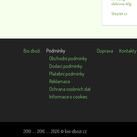
vláknina 40g
Shoptet.cz
Bio zboží
Podmínky
Doprava
Kontakty
Obchodní podmínky
Dodací podmínky
Platební podmínky
Reklamace
Ochrana osobních dat
Informace o cookies
bio-zbozi.cz
2010 ....... 2016 ....... 2026 ©