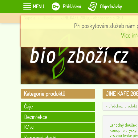
MENU
Přihlášení
Objednávky
Nápoje
»
Nápoje
»
JINE KAFE 200 g - obohaceno o CBD
Při poskytování služeb nám 
s RAW
Bylinný sirup dětský šípkový -podpora odolnosti 185ml
Více in
74
0
Kategorie produktů
JINE KAFE 200
Čaje
« předchozí produkt
Dezinfekce
Lahodný doušek 
Káva
konopné pryskyř
vrstvou lehké pě
Konopné zboží