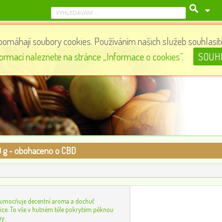
pomáhají soubory cookies. Používáním našich služeb souhlasíte
Toor dal - žlutý hrách půlený, 500 g, Sattva
formací naleznete na stránce „Informace o cookies”.
SOUH
96
0
 g - obohaceno o CBD
umocňuje decentní aroma a dochuť
ice. To vše v hutném těle pokrytém pěknou
ny.