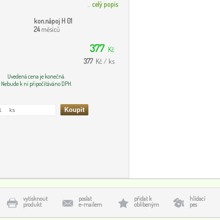
...
celý popis
kon.nápoj H 01
24
měsíců
377
Kč
377
Kč / ks
Uvedená cena je konečná.
Nebude k ní připočítáváno DPH.
vytisknout
poslat
přidat k
hlídací
produkt
e-mailem
oblíbeným
pes