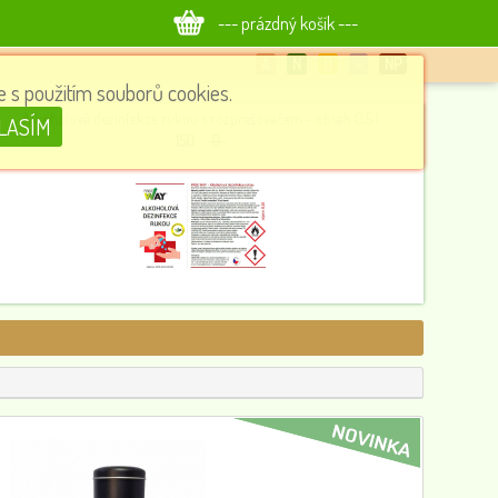
--- prázdný košík ---
A
N
D
−
NP
 s použitím souborů cookies.
Alkoholová dezinfekce rukou s rozprašovačem - obsah 0,5 l
LASÍM
150
0