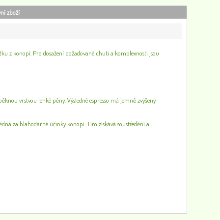
vní zboží
ku z konopí. Pro dosažení požadované chuti a komplexnosti jsou
ěknou vrstvou lehké pěny. Výsledné espresso má jemně zvýšený
ovědná za blahodárné účinky konopí. Tím získává soustředění a