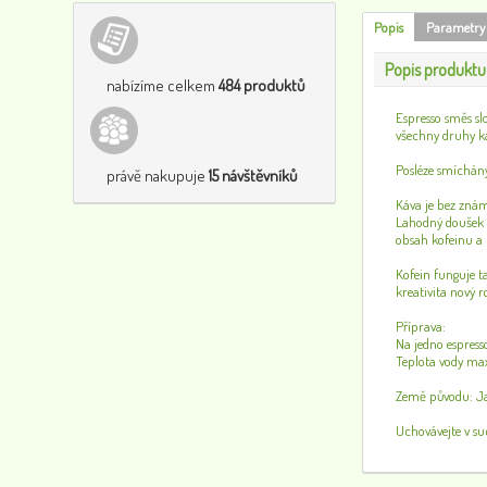
Popis
Parametry
Popis produktu
nabízíme celkem
484 produktů
Espresso směs s
všechny druhy ká
Posléze smíchány
právě nakupuje
15 návštěvníků
Káva je bez znám
Lahodný doušek 
obsah kofeinu a 
Kofein funguje t
kreativita nový 
Příprava:
Na jedno espresso
Teplota vody ma
Země původu: J
Uchovávejte v s