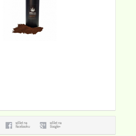
sdílet na
sdílet na
Facebooku
Google+