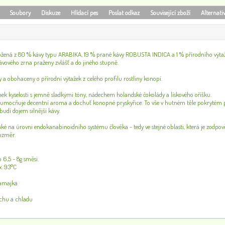
Soubory
Diskuze
Hlídací pes
Poslat odkaz
Související zboží
Alternati
ložená z 80 % kávy typu ARABIKA, 19 % prané kávy ROBUSTA INDICA a 1 % přírodního výtaž
vového zrna praženy zvlášť a do jiného stupně.
 a obohaceny o přírodní výtažek z celého profilu rostliny konopí.
ek kyselosti s jemně sladkými tóny, nádechem holandské čokolády a lískového oříšku.
umocňuje decentní aroma a dochuť konopné pryskyřice. To vše v hutném těle pokrytém p
budí dojem silnější kávy.
aké na úrovni endokanabinoidního systému člověka - tedy ve stejné oblasti, která je zodp
rozměr.
 6,5 - 8g směsi.
x. 93°C
amajka
uchu a chladu