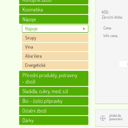
Kosmetika
KÓD:
Záruční doba:
Nápoje
Cena:
Nápoje
Info cena:
Sirupy
Vína
Aloe Vera
Energetické
Přírodní produkty, potraviny
- zboží
Sladidla, cukry, med, sůl
Bio - čistící přípravky
Ostatní zboží
přidat do
porovnání
Dárky