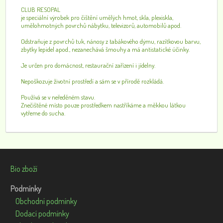
CLUB RESOPAL
je speciální výrobek pro čištění umělých hmot, skla, plexiskla,
umělohmotných povrchů nábytku, televizorů, automobilů apod.
Odstraňuje z povrchů tuk, nánosy z tabákového dýmu, razítkovou barvu,
zbytky lepidel apod., nezanechává šmouhy a má antistatické účinky.
Je určen pro domácnost, restaurační zařízení i jídelny.
Nepoškozuje životní prostředí a sám se v přírodě rozkládá.
Používá se v neředěném stavu.
Znečištěné místo pouze prostředkem nastříkáme a měkkou látkou
vytřeme do sucha.
Bio zboží
Podmínky
Obchodní podmínky
Dodací podmínky