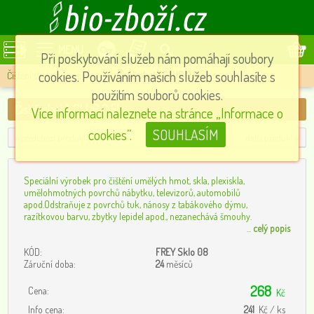
MENU
Při poskytování služeb nám pomáhají soubory
cookies. Používáním našich služeb souhlasíte s
Čištění skel,oken a plastů
»
Čistič plastů CLUB 0,5l
použitím souborů cookies.
Čistič plastů CLUB 0,5l
Více informací naleznete na stránce „Informace o
cookies”.
SOUHLASÍM
« předchozí produkt
další produkt »
Speciální výrobek pro čištění umělých hmot, skla, plexiskla,
umělohmotných povrchů nábytku, televizorů, automobilů
apod.Odstraňuje z povrchů tuk, nánosy z tabákového dýmu,
razítkovou barvu, zbytky lepidel apod., nezanechává šmouhy.
...
celý popis
KÓD:
FREY Sklo 08
Záruční doba:
24
měsíců
268
Cena:
Kč
Info cena:
241
Kč / ks