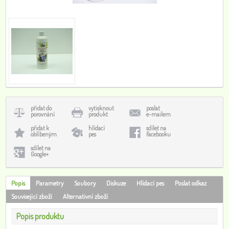
přidat do
vytisknout
poslat
porovnání
produkt
e-mailem
přidat k
hlídací
sdílet na
oblíbeným
pes
Facebooku
sdílet na
Google+
Popis
Parametry
Soubory
Diskuze
Hlídací pes
Poslat odkaz
Související zboží
Alternativní zboží
Popis produktu