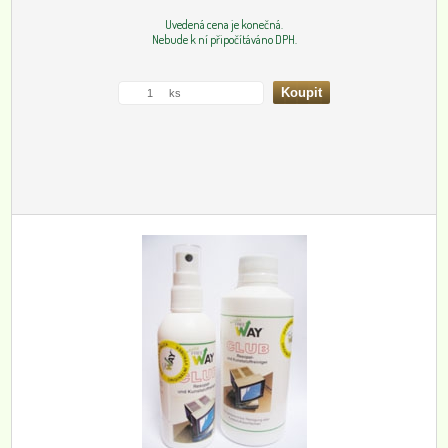
Uvedená cena je konečná.
Nebude k ní připočítáváno DPH.