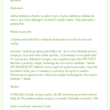
kamene)
Dávkování:
Jedna tableta je vhodná na jedno mytí v myčce, tablety se vkládají do
otvoru pro čistící detergent ve dveřích myčky nádobí. Vždy odstraňte z
tablety fólii.
Návod na použití:
Z tablety odstraňte fólii a vložte do dávkovače na vnitřní straně vaší
myčky.
Varování: Způsobuje vážné podráždění očí. Je-li nutná lékařská pomoc,
mějte po ruce obal nebo štítek výrobku. Uchovávejte mimo dosah dětí.
Po manipulaci důkladně omyjte ruce a zasažené části těla. PŘI POŽITÍ:
Necítíte-li se dobře, volejte Toxikologické informační středisko / lékaře.
PŘI ZASAŽENÍ OČÍ: Několik minut opatrně vyplachujte vodou. Vyjměte
kontaktní čočky, jsou-li nasazeny, a pokud je lze vyjmout snadno.
Pokračujte ve vyplachování. Okamžitě volejte Toxikologické informační
středisko / lékaře.
Složení :
5-15% bělící činidla na bázi kyslíku, do 5% neiontové povrchově aktivní
látky, do 5% polykaroxyláty, enzymy, Limonete. Odchylka množství +-5%.
Doba trvanlivosti nejméně 2 roky.