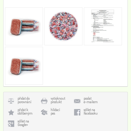
přidat do
vytisknout
poslat
porovnání
produkt
e-mailem
přidat k
hlídací
sdílet na
oblíbeným
pes
Facebooku
sdílet na
Google+