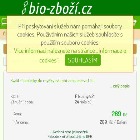
MENU
Při poskytování služeb nám pomáhají soubory
cookies. Používáním našich služeb souhlasíte s
Čistíci přípravky v kuchyni
»
Tablety do myčky SILVER - 100 kusů
použitím souborů cookies.
Tablety do myčky SILVER - 100 kusů
Více informací naleznete na stránce „Informace o
cookies”.
SOUHLASÍM
« předchozí produkt
Kvalitní tabletky do myčky nábobí zabalené ve fólii
...
celý popis
KÓD:
F kuchyň 21
Záruční doba:
24
měsíců
269
Cena:
Kč
Info cena:
269
Kč / Balení
Uvedená cena je konečná.
Nebude k ní připočítáváno DPH.