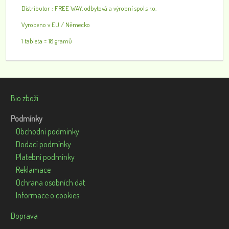
Distributor : FREE WAY, odbytová a výrobní spol.s r.o.
Vyrobeno v EU / Německo
1 tableta = 18 gramů
Bio zboží
Podmínky
Obchodní podmínky
Dodací podmínky
Platební podmínky
Reklamace
Ochrana osobních dat
Informace o cookies
Doprava