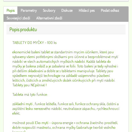
Popis
Parametry
Soubory
Diskuze
Hlídací pes
Poslat odkaz
Související zboží
Alternativní zboží
Popis produktu
TABLETY DO MYČKY - 100 ks
ekonomické balení tablet se standartním mycím účinkem, které jsou
vybaveny všemi potřebnými složkami pro účinné a bezproblémové mytí
nádobí ve všech automatických myčkách nádobí. Každá tableta do
myčky je balena zvlášť a je zabalená ve folii. Toto balení je tedy výhodné i
při delším skladování a dobře se s tabletami manipuluje. Tablety jsou
výsledkem nejnovější technologie na základě vzájemného působení
leštících, čistících a změkčujících složek účinkujících při mytí nádobí.
Tablety jsou NEpěnivé !
Tableta má tyto funkce:
základní mytí , funkce leštidla, funkce soli, funkce ochrany skla, čistění a
zajištění lesku nerezového nádobí, neutralizace zápachu, rychleschnoucí
efekt,
možnost použí Eko mytí - úspora energie + ochrana životního prostředí,
dobře rozpouští mastnotu, ochrana myčky (zabraňuje tvorbě vodního