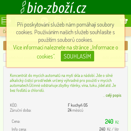
MENU
Při poskytování služeb nám pomáhají soubory
cookies. Používáním našich služeb souhlasíte s
Čistíci přípravky v kuchyni
»
Mycí prostředek do myčky LAVAMAT 1l
použitím souborů cookies.
Mycí prostředek do myčky LAVAMAT 1l
Více informací naleznete na stránce „Informace o
cookies”.
SOUHLASÍM
« předchozí produkt
další produkt »
Koncentrát do mycích automatů na mytí skla a nádobí. Jde o silně
alkalický čistící prostředek určený výhradně pro použití v mycích
automatech.Účinně odstraňuje zbytky rtěnky, vína, tuku, jídel atd. Je
bez fosfátů a chloridů.
...
celý popis
KÓD:
F kuchyň 05
Záruční doba:
24
měsíců
240
Cena:
Kč
Info cena:
240
Kč / litr