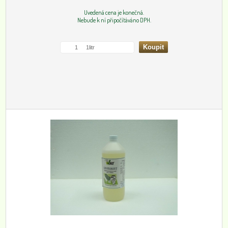
Uvedená cena je konečná.
Nebude k ní připočítáváno DPH.