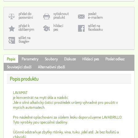
přidat do
vytisknout
poslat
porovnání
produkt
e-mailem
přidat k
hlídací
sdílet na
oblíbeným
pes
Facebooku
sdílet na
Google+
Popis
Parametry
Soubory
Diskuze
Hlídací pes
Poslat odkaz
Související zboží
Alternativní zboží
Popis produktu
LAVAMAT
je koncentrát na mytí skla a nádobí.
Jde o silně alkalický čistící prostředek určený výhradně pro použití v
mycích automatech.
Pro následné oplachování za účelem lesku doporučujeme LAVABRILLO.
Tyto výrobky jsou speciálně sladěny.
Účinně odstraňuje zbytky rtěnky, vína, tuku, jídel atd. Je bez fosfátů a
chloridů.