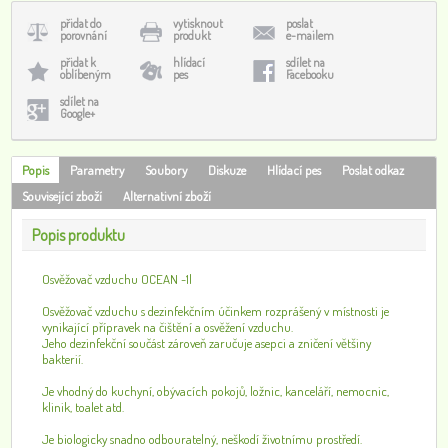
přidat do
vytisknout
poslat
porovnání
produkt
e-mailem
přidat k
hlídací
sdílet na
oblíbeným
pes
Facebooku
sdílet na
Google+
Popis
Parametry
Soubory
Diskuze
Hlídací pes
Poslat odkaz
Související zboží
Alternativní zboží
Popis produktu
Osvěžovač vzduchu OCEAN -1l
Osvěžovač vzduchu s dezinfekčním účinkem rozprášený v místnosti je
vynikající přípravek na čištění a osvěžení vzduchu.
Jeho dezinfekční součást zároveň zaručuje asepci a zničení většiny
bakterií.
Je vhodný do kuchyní, obývacích pokojů, ložnic, kanceláří, nemocnic,
klinik, toalet atd.
Je biologicky snadno odbouratelný, neškodí životnímu prostředí.