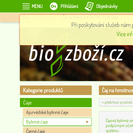
MENU
Přihlášení
Objednávky
Čaje
»
Bylinné čaje
»
Čaj na hmotnost, ULTRA-SLIM, 50g
Při poskytování služeb nám 
l
RAW Protein mandlový, 250 g, Natural Products
Více in
129
0
Kategorie produktů
Čaj na hmotnos
Čaje
« předchozí produkt
Ajurvédské bylinné čaje
Čajová bylinná s
Bylinné čaje
podpůrným účink
systému .
Černé čaje