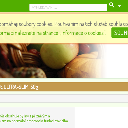
pomáhají soubory cookies. Používáním našich služeb souhlasíte
Jambuhills, 60 kapslí - pro diabetiky
formací naleznete na stránce „Informace o cookies”.
SOUH
210
0
t, ULTRA-SLIM, 50g
měs obsahuje byliny s příznivým a
em na normální hmotnosta funkci trávícího