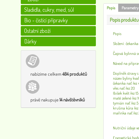
Popis
Parametry
Sladidla, cukry, med, sůl
Bio - čistící přípravky
Popis produktu
Ostatní zboží
Popis
Dárky
Složení: čekanka 
Čajová bylinná 
Návod na příprav
Doplněk stravy s
nabízíme celkem
484 produktů
název byliny kva
čekanka nať řez
vřes nať řez 20
Ibišek květ řez 15
maté zelené řez 
právě nakupuje
14 návštěvníků
tymián nať řez 5
krušina kůra řez
mařinka nať řez 
Nutriční údaje v
Energetická hod