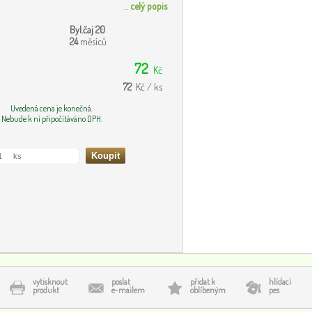
...
celý popis
Byl.čaj 20
24
měsíců
72
Kč
72
Kč / ks
Uvedená cena je konečná.
Nebude k ní připočítáváno DPH.
vytisknout
poslat
přidat k
hlídací
produkt
e-mailem
oblíbeným
pes