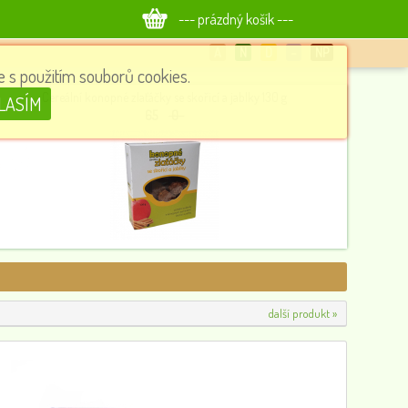
--- prázdný košík ---
A
N
D
−
NP
 s použitím souborů cookies.
Cereální konopné zlaťáčky se skořicí a jablky 130 g
LASÍM
65
0
další produkt »