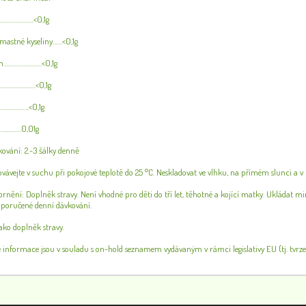
……………………<0,1g
mastné kyseliny……<0,1g
em……………………<0,1g
…………………….<0,1g
……………..<0,1g
……………0,01g
ování: 2.-3 šálky denně
vávejte v suchu při pokojové teplotě do 25 °C. Neskladovat ve vlhku, na přímém slunci a 
nění: Doplněk stravy. Není vhodné pro děti do tří let, těhotné a kojící matky. Ukládat mi
oporučené denní dávkování.
jako doplněk stravy.
informace jsou v souladu s on-hold seznamem vydávaným v rámci legislativy EU (tj. tvrze