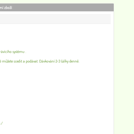
vní zboží
ávícího systému .
é můžete scedit a podávat. Dávkování 2-3 šálky denně.
:/