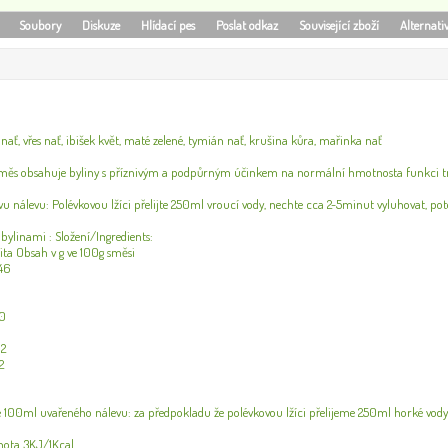
Soubory
Diskuze
Hlídací pes
Poslat odkaz
Související zboží
Alternati
nať, vřes nať, ibišek květ, maté zelené, tymián nať, krušina kůra, mařinka nať
směs obsahuje byliny s příznivým a podpůrným účinkem na normální hmotnosta funkci tr
u nálevu: Polévkovou lžíci přelijte 250ml vroucí vody, nechte cca 2-5minut vyluhovat, pot
 bylinami : Složení/Ingredients:
lita Obsah v g ve 100g směsi
 46
10
 2
2
e 100ml uvařeného nálevu: za předpokladu že polévkovou lžíci přelijeme 250ml horké vody
nota 3KJ/1Kcal