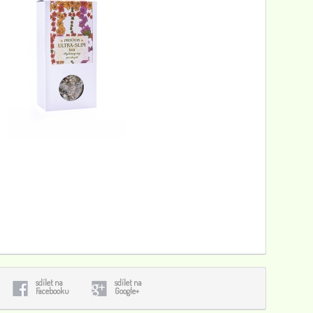
sdílet na
sdílet na
Facebooku
Google+