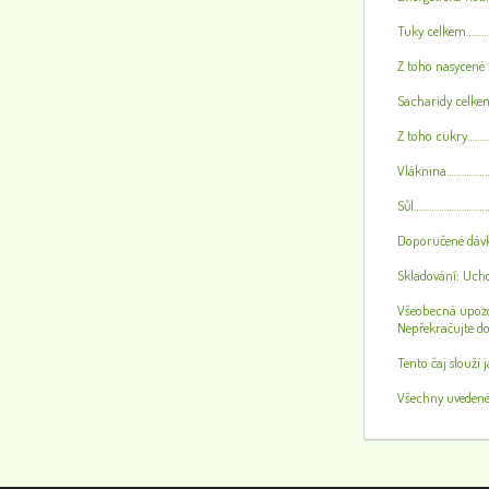
Tuky celkem……
Z toho nasycené 
Sacharidy celk
Z toho cukry……
Vláknina………………
Sůl………….……………
Doporučené dávk
Skladování: Ucho
Všeobecná upozor
Nepřekračujte d
Tento čaj slouží 
Všechny uvedené 