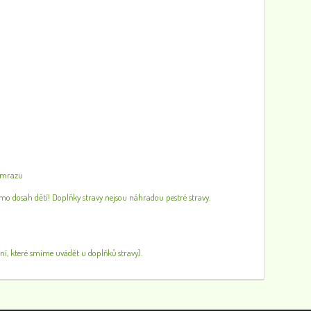
v mrazu
mo dosah dětí! Doplňky stravy nejsou náhradou pestré stravy.
ní, které smíme uvádět u doplňků stravy).