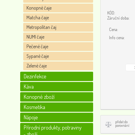
Konopné čaje
KÓD:
Matcha čaje
Záruční doba:
Metropolitan čaj
Cena:
NUMI čaje
Info cena:
Pečené čaje
Sypané čaje
Zelené čaje
Dezinfekce
Káva
Konopné zboží
Kosmetika
Nápoje
přidat do
porovnání
Přírodní produkty, potraviny
- zboží