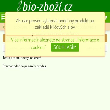
MENU
Při poskytování služeb nám pomáhají soubory
Zkuste prosím vyhledat podobný produkt na
cookies. Používáním našich služeb souhlasíte s
základě klíčových slov.
Sypané čaje
»
Produkt nebyl nalezen!
použitím souborů cookies.
Produkt nebyl nalezen!
Více informací naleznete na stránce „Informace o
cookies”.
SOUHLASÍM
« předchozí produkt
další produkt »
Tento produkt nebyl nalezen!
Pravděpodobně již není v prodeji.