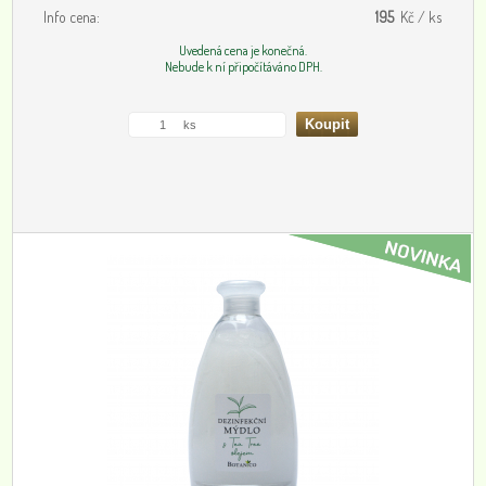
Info cena:
195
Kč / ks
Uvedená cena je konečná.
Nebude k ní připočítáváno DPH.