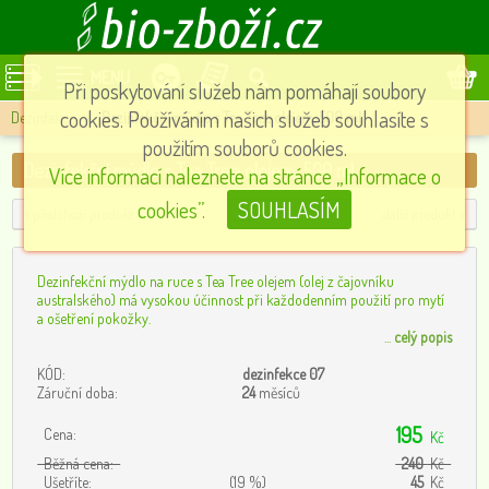
MENU
Při poskytování služeb nám pomáhají soubory
cookies. Používáním našich služeb souhlasíte s
Dezinfekce
»
Dezinfekční mýdlo s Tea Tree olejem, 500 ml
použitím souborů cookies.
Dezinfekční mýdlo s Tea Tree olejem, 500 ml
Více informací naleznete na stránce „Informace o
cookies”.
SOUHLASÍM
« předchozí produkt
další produkt »
Dezinfekční mýdlo na ruce s Tea Tree olejem (olej z čajovníku
australského) má vysokou účinnost při každodenním použití pro mytí
a ošetření pokožky.
...
celý popis
KÓD:
dezinfekce 07
Záruční doba:
24
měsíců
195
Cena:
Kč
Běžná cena:
240
Kč
Ušetříte:
(19 %)
45
Kč