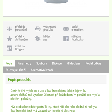
přidat do
vytisknout
poslat
porovnání
produkt
e-mailem
přidat k
hlídací
sdílet na
oblíbeným
pes
Facebooku
sdílet na
Google+
Popis
Parametry
Soubory
Diskuze
Hlídací pes
Poslat odkaz
Související zboží
Alternativní zboží
Popis produktu
Dezinfekční mýdlo na ruce s Tea Tree olejem (olej z čajovníku
australského) má vysokou účinnost při každodenním použití pro mytí a
ošetření pokožky.
Mýdlo obsahuje detergentní látky, které ničí choroboplodné zárodky a
Tea Tree olej, jenž má výrazně antiseptické vlastnosti.