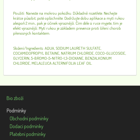
Použití: Naneste na mokrou pokožku. Důkladně rozetřete. Nechejte
krátce působit, poté opláchněte. Dodržujte dobu aplikace a mytí rukou
alespoň 2 min., pak je účinek výraznější. Čím déle si ruce myjete, tím je
efekt výraznější. Mytí rukou je základem prevence proti šíření chorob
přenosných kontaktem.
Složení/Ingredients: AQUA, SODIUM LAURETH SULFATE,
COCAMIDOPROPYL BETAINE, NATRIUM CHLORIDE, COCO-GLUCOSIDE,
GLYCERIN, 5-BROMO-5-NITRO-1,3-DIOXANE, BENZALKONIUM
CHLORIDE, MELALEUCA ALTERNIFOLIA LEAF OIL.
Bio zboží
Podmínky
Obchodní podmínky
Dodací podmínky
Platební podmínky