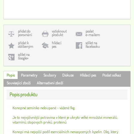
přidat do
vytisknout
poslat
porovnání
produkt
e-mailem
přidat k
hlídací
sdílet na
oblíbeným
pes
Facebooku
sdílet na
Google+
Popis
Parametry
Soubory
Diskuze
Hlídací pes
Poslat odkaz
Související zboží
Alternativní zboží
Popis produktu
Konopné semínko neloupané - vážené 1kg.
Je to nejvýživnější potravina v které je ukryto velké množství minerálů,
vitamínů, stopových prvků, proteinů.
Konopí má nejvyšší podíl esenciálních nenasycených kyselin. Olej, který