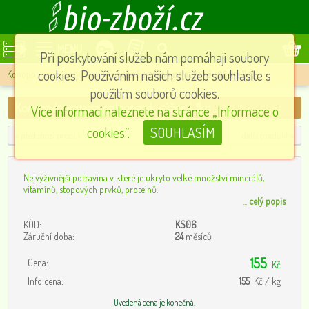
MENU
Při poskytování služeb nám pomáhají soubory
cookies. Používáním našich služeb souhlasíte s
Konopné vážené zboží
»
Konopné semeno neloupané, vážené 1kg
použitím souborů cookies.
Konopné semeno neloupané, vážené 1kg
Více informací naleznete na stránce „Informace o
cookies”.
SOUHLASÍM
« předchozí produkt
další produkt »
Nejvýživnější potravina v které je ukryto velké množství minerálů,
vitamínů, stopových prvků, proteinů.
...
celý popis
KÓD:
KS06
Záruční doba:
24
měsíců
155
Cena:
Kč
Info cena:
155
Kč / kg
Uvedená cena je konečná.