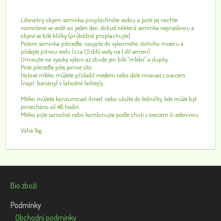
Libovolný objem semínka propláchněte vodou a poté jej nechte
namočené ve vodě asi jeden den, dokud některá semínka neprasknou a
objeví se bílé klíčky (průběžně proplachujte).
Potom semínka přeceďte, nasypte do výkonného stolního mixéru a
přidejte pitnou vodu (cca 1,5 dílů vody na 1 díl semen).
Umixujte na vysoký výkon až zbude jen bílé "mléko" a slupky.
Poté přeceďte přes jemné síto.
Hotové mléko můžete přisladit medem nebo dále mixovat s ovocem
(např. banány) v lahodné koktejly.
Mléko můžete konzumovat ihned, nebo uložte do ledničky, kde může být
ponecháno až 48 hodin.
Mléko pijte samotné nebo kombinujte podle chuti s ovocem či zeleninou.
Váha 1kg.
Bio zboží
Podmínky
Obchodní podmínky