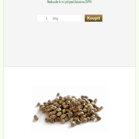
Nebude k ní připočítáváno DPH.