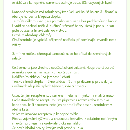
se získává z konopného semene, obsahuje pouze 8% nasycených kyselin.
Konopné semínko má zakulacený tvar (velikost kolísá kolem 3 - 5mm) a
obaluje ho pevná křupavá slupka.
Ta může někomu vadit, ale po rozkousání se dá bez problémů spolknout.
Uvnitř se nachází měkká "dužina" krémové barvy, která je pod slupkou
ještě potažena tmavě zelenou vrstvou.
Právě ta obsahuje chlorofyl.
Chuť semínka je typická, příjemně nasládlá, připomínající mandle nebo
oříšky.
Semínko můžete chroupat samotné, nebo ho přidat do zeleninových
salátů.
Celá semena jsou vhodnou součástí zdravé snídaně. Neupravená surová
semínka sypu na namazaný chléb či do müsli.
Naklíčením získávají na jemnosti i chuti.
Trošku silnější slupka měkne také zahřátím, přidávám je proto do již
uvařených ale ještě teplých těstovin, rýže či omáček.
Osvědčeným receptem jsou semena mletá na mlýnku na mák či maso.
Podle staročeského receptu zkuste připravit z rozemletého semínka
konopnou kaši s medem, nebo jen nahradit část obsahu semínkem v
obilné kaši.
Velice zajímavým receptem je konopné mléko.
Představuje velmi výživnou a chutnou alternativu k ostatním rostlinným
mlékům pro vegany a osoby alergické na mléko.
Je navíc ideální pro ty, kterým vadí pevná slupka: