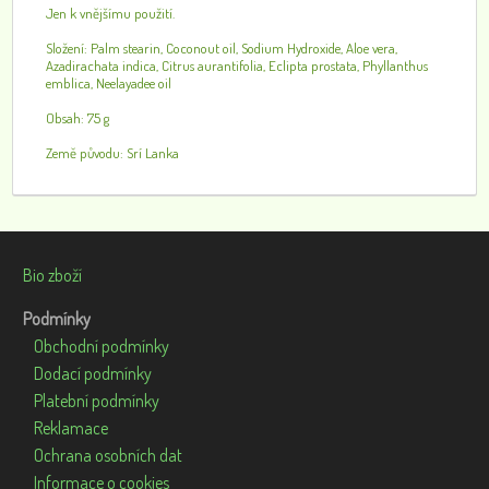
Jen k vnějšímu použití.
Složení: Palm stearin, Coconout oil, Sodium Hydroxide, Aloe vera,
Azadirachata indica, Citrus aurantifolia, Eclipta prostata, Phyllanthus
emblica, Neelayadee oil
Obsah: 75 g
Země původu: Srí Lanka
Bio zboží
Podmínky
Obchodní podmínky
Dodací podmínky
Platební podmínky
Reklamace
Ochrana osobních dat
Informace o cookies