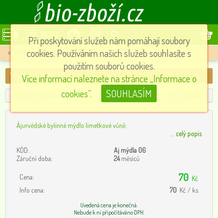
MENU
Při poskytování služeb nám pomáhají soubory
cookies. Používáním našich služeb souhlasíte s
»
Mýdla
»
Visaka mýdlo, 75 g
použitím souborů cookies.
Visaka mýdlo, 75 g
Více informací naleznete na stránce „Informace o
cookies”.
SOUHLASÍM
« předchozí produkt
další produkt »
Ájurvédské bylinné mýdlo limetkové vůně.
...
celý popis
KÓD:
Aj mýdla 06
Záruční doba:
24
měsíců
70
Cena:
Kč
Info cena:
70
Kč / ks
Uvedená cena je konečná.
Nebude k ní připočítáváno DPH.