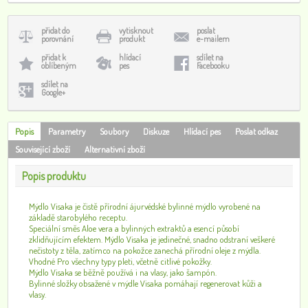
přidat do
vytisknout
poslat
porovnání
produkt
e-mailem
přidat k
hlídací
sdílet na
oblíbeným
pes
Facebooku
sdílet na
Google+
Popis
Parametry
Soubory
Diskuze
Hlídací pes
Poslat odkaz
Související zboží
Alternativní zboží
Popis produktu
Mýdlo Visaka je čistě přírodní ájurvédské bylinné mýdlo vyrobené na
základě starobylého receptu.
Speciální směs Aloe vera a bylinných extraktů a esencí působí
zklidňujícím efektem. Mýdlo Visaka je jedinečné, snadno odstraní veškeré
nečistoty z těla, zatímco na pokožce zanechá přírodní oleje z mýdla.
Vhodné Pro všechny typy pleti, včetně citlivé pokožky.
Mýdlo Visaka se běžně používá i na vlasy, jako šampón.
Bylinné složky obsažené v mýdle Visaka pomáhají regenerovat kůži a
vlasy.