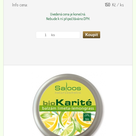
Info cena:
150
Kč / ks
Uvedená cena je konečná.
Nebude k ní připočítáváno DPH.