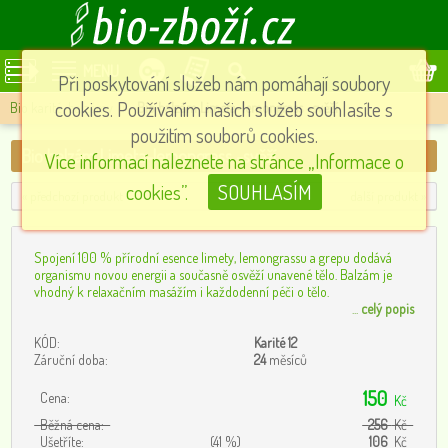
MENU
Při poskytování služeb nám pomáhají soubory
cookies. Používáním našich služeb souhlasíte s
Bio karité-balzámy
»
Bio balzám Limeta-lemongrass -svěží
použitím souborů cookies.
Bio balzám Limeta-lemongrass -svěží
Více informací naleznete na stránce „Informace o
cookies”.
SOUHLASÍM
« předchozí produkt
další produkt »
Spojení 100 % přírodní esence limety, lemongrassu a grepu dodává
organismu novou energii a současně osvěží unavené tělo. Balzám je
vhodný k relaxačním masážím i každodenní péči o tělo.
...
celý popis
KÓD:
Karité 12
Záruční doba:
24
měsíců
150
Cena:
Kč
Běžná cena:
256
Kč
Ušetříte:
(41 %)
106
Kč