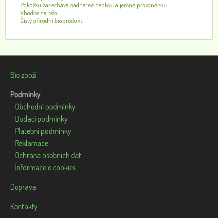
Pokožku zanechává nádherně hebkou a jemně provoněnou.
Vhodné na tělo.
Čistý přírodní bioprodukt.
Bio zboží
Podmínky
Obchodní podmínky
Dodací podmínky
Platební podmínky
Reklamace
Ochrana osobních dat
Informace o cookies
Doprava
Kontakty