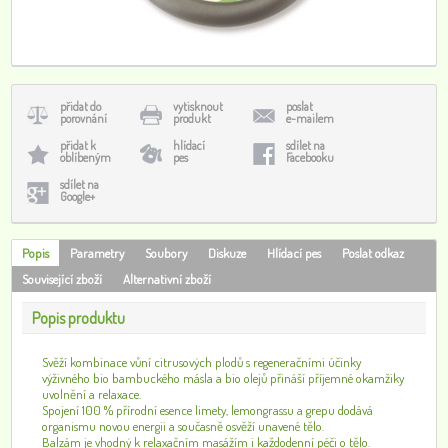
přidat do
vytisknout
poslat
porovnání
produkt
e-mailem
přidat k
hlídací
sdílet na
oblíbeným
pes
Facebooku
sdílet na
Google+
Popis
Parametry
Soubory
Diskuze
Hlídací pes
Poslat odkaz
Související zboží
Alternativní zboží
Popis produktu
Svěží kombinace vůní citrusových plodů s regeneračními účinky
výživného bio bambuckého másla a bio olejů přináší příjemné okamžiky
uvolnění a relaxace.
Spojení 100 % přírodní esence limety, lemongrassu a grepu dodává
organismu novou energii a současně osvěží unavené tělo.
Balzám je vhodný k relaxačním masážím i každodenní péči o tělo.