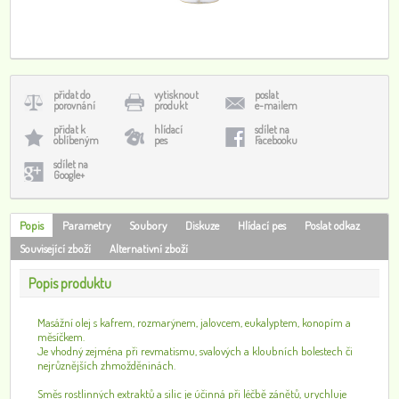
přidat do
vytisknout
poslat
porovnání
produkt
e-mailem
přidat k
hlídací
sdílet na
oblíbeným
pes
Facebooku
sdílet na
Google+
Popis
Parametry
Soubory
Diskuze
Hlídací pes
Poslat odkaz
Související zboží
Alternativní zboží
Popis produktu
Masážní olej s kafrem, rozmarýnem, jalovcem, eukalyptem, konopím a
měsíčkem.
Je vhodný zejména při revmatismu, svalových a kloubních bolestech či
nejrůznějších zhmožděninách.
Směs rostlinných extraktů a silic je účinná při léčbě zánětů, urychluje