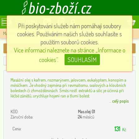
MENU
Při poskytování služeb nám pomáhají soubory
cookies. Používáním našich služeb souhlasíte s
Masážní oleje
»
Antirevma olej
použitím souborů cookies.
Antirevma olej
Více informací naleznete na stránce „Informace o
cookies”.
SOUHLASÍM
další produkt »
Masážní olej s kafrem, rozmarýnem, jalovcem, eukalyptem, konopím a
měsíčkem. Je vhodný zejména při revmatismu, svalových a kloubních
bolestech či zhmožděninách. Směs rostl. extraktů a silic je účinná při
léčbě zánětů, urychluje hojení ran a tlumí bolest.
...
celý popis
KÓD:
Mas.olej 01
Záruční doba:
24
měsíců
131
Cena:
Kč