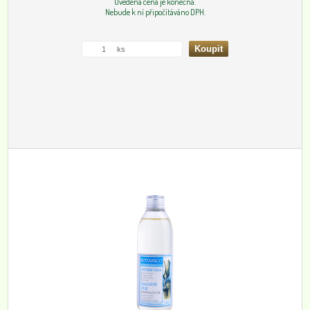
Uvedená cena je konečná.
Nebude k ní připočítáváno DPH.