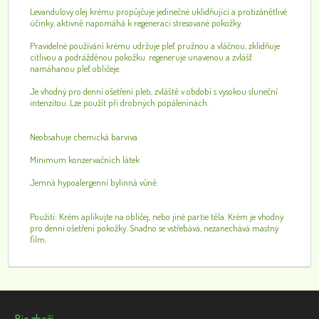
Levandulový olej krému propůjčuje jedinečné uklidňující a protizánětlivé
účinky, aktivně napomáhá k regeneraci stresované pokožky.
Pravidelné používání krému udržuje pleť pružnou a vláčnou, zklidňuje
citlivou a podrážděnou pokožku. regeneruje unavenou a zvlášť
namáhanou pleť obličeje.
Je vhodný pro denní ošetření pleti, zvláště v období s vysokou sluneční
intenzitou. Lze použít při drobných popáleninách.
Neobsahuje chemická barviva
Minimum konzervačních látek
Jemná hypoalergenní bylinná vůně
Použití: Krém aplikujte na obličej, nebo jiné partie těla. Krém je vhodný
pro denní ošetření pokožky. Snadno se vstřebává, nezanechává mastný
film.