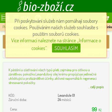
MENU
Při poskytování služeb nám pomáhají soubory
cookies. Používáním našich služeb souhlasíte s
Pleťové krémy
»
Levandulový pleťový krém s regeneračním a ochranným účink
použitím souborů cookies.
Levandulový pleťový krém s regeneračním a ochranným
Více informací naleznete na stránce „Informace o
účinkem, 50ml
cookies”.
SOUHLASÍM
« předchozí produkt
další produkt »
K pěstění a ošetřování všech typů pleti, zejména pro citlivou a
zánětlivou pokožku.Levandulový olej krému propůjčuje jedinečné
uklidňující a protizánětlivé účinky, aktivně napomáhá k regeneraci
stresované pokožky.
...
celý popis
KÓD:
Levandule 01
Záruční doba:
24
měsíců
99
Cena:
Kč