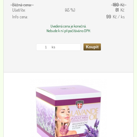
Běžná cena:
180
Kč
Ušetříte:
(45 %)
81
Kč
Info cena:
99
Kč / ks
Uvedená cena je konečná.
Nebude k ní připočítáváno DPH.