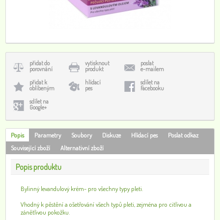
přidat do
vytisknout
poslat
porovnání
produkt
e-mailem
přidat k
hlídací
sdílet na
oblíbeným
pes
Facebooku
sdílet na
Google+
Popis
Parametry
Soubory
Diskuze
Hlídací pes
Poslat odkaz
Související zboží
Alternativní zboží
Popis produktu
Bylinný levandulový krém- pro všechny typy pleti.
Vhodný k pěstění a ošetřování všech typů pleti, zejména pro citlivou a
zánětlivou pokožku.