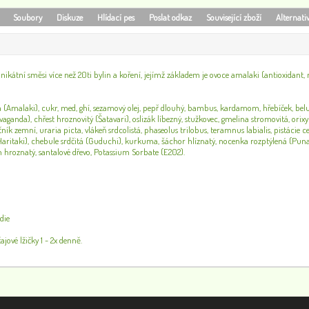
Soubory
Diskuze
Hlídací pes
Poslat odkaz
Související zboží
Alternati
nikátní směsi více než 20ti bylin a koření, jejímž základem je ovoce amalaki (antioxidant, 
 (Amalaki), cukr, med, ghí, sezamový olej, pepř dlouhý, bambus, kardamom, hřebíček, belut
vaganda), chřest hroznovitý (Šatavari), oslizák líbezný, stužkovec, gmelina stromovitá, ori
čník zemní, uraria picta, vlákeň srdcolistá, phaseolus trilobus, teramnus labialis, pistácie 
ritaki), chebule srdčitá (Guduchi), kurkuma, šáchor hlíznatý, nocenka rozptýlená (Puna
 hroznatý, santalové dřevo, Potassium Sorbate (E202).
die
ajové lžičky 1 - 2x denně.