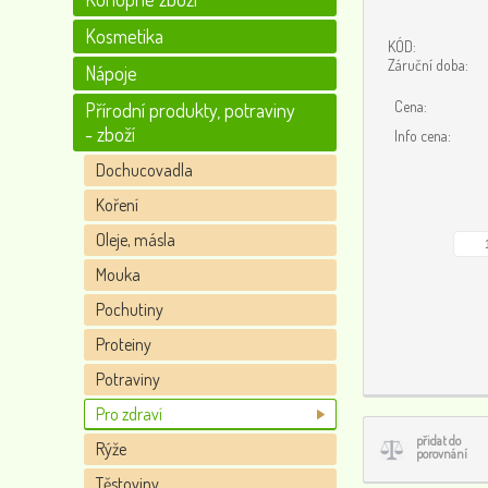
Kosmetika
KÓD:
Záruční doba:
Nápoje
Cena:
Přírodní produkty, potraviny
- zboží
Info cena:
Dochucovadla
Koření
Oleje, másla
Mouka
Pochutiny
Proteiny
Potraviny
Pro zdraví
přidat do
Rýže
porovnání
Těstoviny