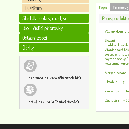
Popis
Parametry
Luštěniny
Sladidla, cukry, med, sůl
Popis produktu
Bio - čistící přípravky
Výživný džem z u
Ostatní zboží
Složení:
Emblika lékařská
Dárky
vitánie spavá (Aš
suaveolens, kotvi
myrobalánový (Ha
réva vinná, oman
Alergen: sezam.
nabízíme celkem
484 produktů
Obsah: 500 g.
Země původu: In
Dávkování: 1 - 2 č
právě nakupuje
17 návštěvníků