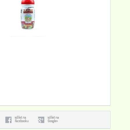
sdílet na
sdílet na
Facebooku
Google+