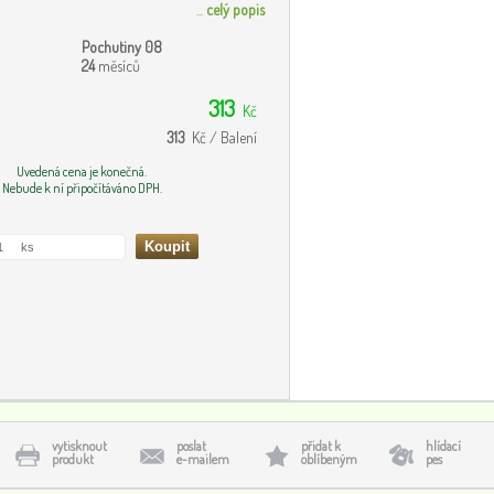
...
celý popis
Pochutiny 08
24
měsíců
313
Kč
313
Kč / Balení
Uvedená cena je konečná.
Nebude k ní připočítáváno DPH.
vytisknout
poslat
přidat k
hlídací
produkt
e-mailem
oblíbeným
pes