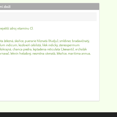
vní zboží
největší zdroj vitamínu C).
a železná, skořice, puerarie hlíznatá (Kudju), smldinec bradavičnatý,
xylum indicum, kozlovoň celolistá, lilek indický, stereospermum
celokrajná, chanca piedra, leptadenia reticulata (Jeevanti), vrcholák
rnava), leknín hvězdový, nesměna cévnatá, lékořice, maritima annua,