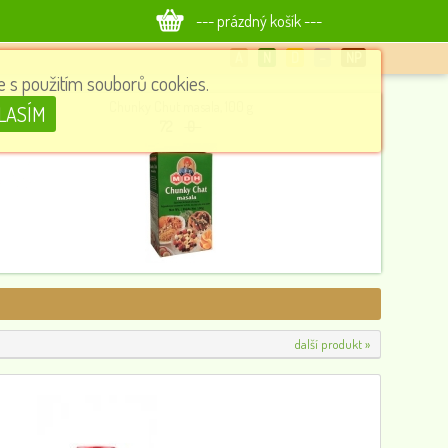
--- prázdný košík ---
A
N
D
−
NP
 s použitím souborů cookies.
Chunky Chut masala, 100 g
LASÍM
72
0
další produkt »