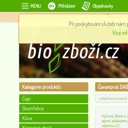
MENU
Přihlášení
Objednávky
Přírodní produkty, potraviny - zboží
»
Pro zdraví
»
Čavanpraš DA
Při poskytování služeb nám 
Numi čaj kurkumový Amber Sun se skořicí a vanilkou, 12 sáčků
Více in
Momentálně nedostupné
110
0
Kategorie produktů
Čavanpraš DAB
Čaje
« předchozí produkt
Dezinfekce
Výživný džem z un
Káva
jejímž základem j
vitamínu C).
Konopné zboží