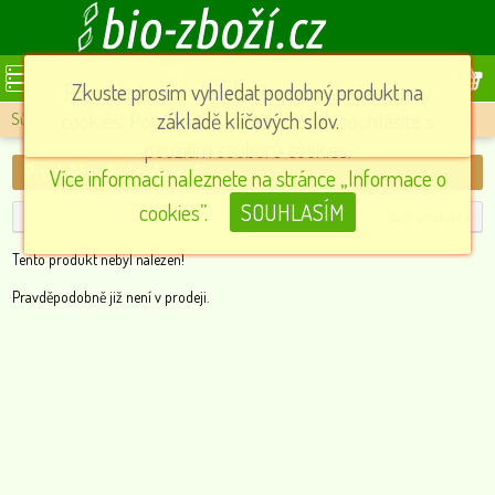
MENU
Při poskytování služeb nám pomáhají soubory
Zkuste prosím vyhledat podobný produkt na
cookies. Používáním našich služeb souhlasíte s
základě klíčových slov.
Sůl
»
Produkt nebyl nalezen!
použitím souborů cookies.
Produkt nebyl nalezen!
Více informací naleznete na stránce „Informace o
cookies”.
SOUHLASÍM
další produkt »
Tento produkt nebyl nalezen!
Pravděpodobně již není v prodeji.