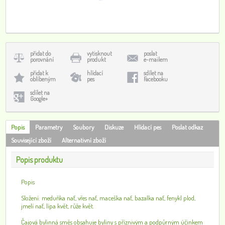
přidat do
vytisknout
poslat
porovnání
produkt
e-mailem
přidat k
hlídací
sdílet na
oblíbeným
pes
Facebooku
sdílet na
Google+
Popis
Parametry
Soubory
Diskuze
Hlídací pes
Poslat odkaz
Související zboží
Alternativní zboží
Popis produktu
Popis
Složení: meduňka nať, vřes nať, maceška nať, bazalka nať, fenykl plod,
jmelí nať, lípa květ, růže květ.
Čajová bylinná směs obsahuje byliny s příznivým a podpůrným účinkem