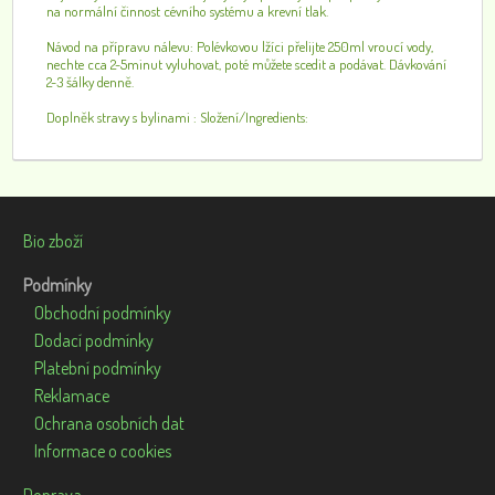
na normální činnost cévního systému a krevní tlak.
Návod na přípravu nálevu: Polévkovou lžíci přelijte 250ml vroucí vody,
nechte cca 2-5minut vyluhovat, poté můžete scedit a podávat. Dávkování
2-3 šálky denně.
Doplněk stravy s bylinami : Složení/Ingredients:
Bio zboží
Podmínky
Obchodní podmínky
Dodací podmínky
Platební podmínky
Reklamace
Ochrana osobních dat
Informace o cookies