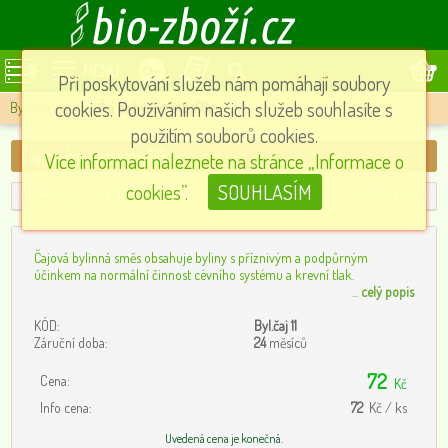
MENU
Při poskytování služeb nám pomáhají soubory
cookies. Používáním našich služeb souhlasíte s
Bylinné čaje
»
Čaj na hypertenzi, 50g
použitím souborů cookies.
Čaj na hypertenzi, 50g
Více informací naleznete na stránce „Informace o
cookies”.
SOUHLASÍM
« předchozí produkt
další produkt »
Čajová bylinná směs obsahuje byliny s příznivým a podpůrným
účinkem na normální činnost cévního systému a krevní tlak.
...
celý popis
KÓD:
Byl.čaj 11
Záruční doba:
24
měsíců
72
Cena:
Kč
Info cena:
72
Kč / ks
Uvedená cena je konečná.