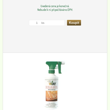
Uvedená cena je konečná.
Nebude k ní připočítáváno DPH.