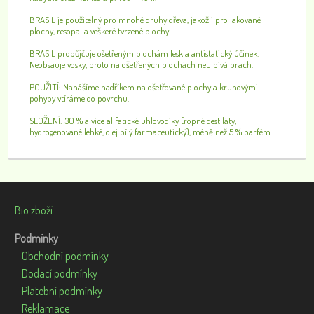
BRASIL je použitelný pro mnohé druhy dřeva, jakož i pro lakované
plochy, resopal a veškeré tvrzené plochy.
BRASIL propůjčuje ošetřeným plochám lesk a antistatický účinek.
Neobsauje vosky, proto na ošetřených plochách neulpívá prach.
POUŽITÍ: Nanášíme hadříkem na ošetřované plochy a kruhovými
pohyby vtíráme do povrchu.
SLOŽENÍ: 30 % a více alifatické uhlovodíky (ropné destiláty,
hydrogenované lehké, olej bílý farmaceutický), méně než 5 % parfém.
Bio zboží
Podmínky
Obchodní podmínky
Dodací podmínky
Platební podmínky
Reklamace