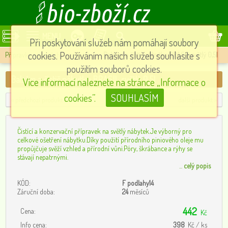
MENU
Při poskytování služeb nám pomáhají soubory
cookies. Používáním našich služeb souhlasíte s
Přípravky na podlahy a nábytek
»
Balzám a čistič nábytku BRASIL světlý 0,5l
použitím souborů cookies.
Balzám a čistič nábytku BRASIL světlý 0,5l
Více informací naleznete na stránce „Informace o
cookies”.
SOUHLASÍM
« předchozí produkt
další produkt »
Čistící a konzervační přípravek na světlý nábytek.Je výborný pro
celkové ošetření nábytku.Díky použití přírodního piniového oleje mu
propůjčuje svěží vzhled a přírodní vůni.Póry, škrábance a rýhy se
stávají nepatrnými.
...
celý popis
KÓD:
F podlahy14
Záruční doba:
24
měsíců
442
Cena:
Kč
Info cena:
398
Kč / ks