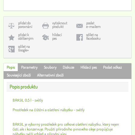
přidat do
vytisknout
poslat
porovnání
produkt
e-mailem
přidat k
hlídací
sdílet na
oblíbeným
pes
Facebooku
sdílet na
Google+
Popis
Parametry
Soubory
Diskuze
Hlídací pes
Poslat odkaz
Související zboží
Alternativní zboží
Popis produktu
BRASIL 0,5 l - světlý
Prostředek na čištění a ošetření nábytku - světlý
BRASIL je výborný prostředek pro celkové ošetření nábytku, který nejen
čistí, ale i konzervuje. Použití přírodního piniového oleje propůjčuje
nábytku svěží vzhled a přírodní vůni.