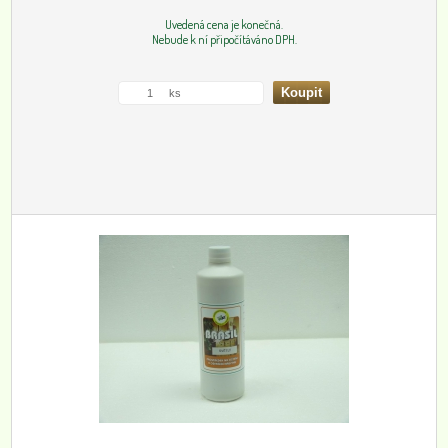
Uvedená cena je konečná.
Nebude k ní připočítáváno DPH.