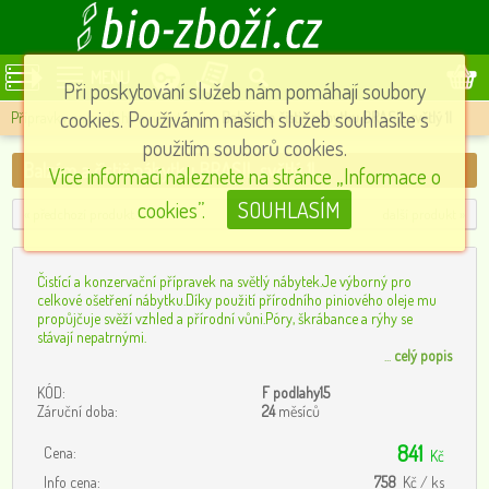
MENU
Při poskytování služeb nám pomáhají soubory
cookies. Používáním našich služeb souhlasíte s
Přípravky na podlahy a nábytek
»
Balzám a čistič nábytku BRASIL světlý 1l
použitím souborů cookies.
Balzám a čistič nábytku BRASIL světlý 1l
Více informací naleznete na stránce „Informace o
cookies”.
SOUHLASÍM
« předchozí produkt
další produkt »
Čistící a konzervační přípravek na světlý nábytek.Je výborný pro
celkové ošetření nábytku.Díky použití přírodního piniového oleje mu
propůjčuje svěží vzhled a přírodní vůni.Póry, škrábance a rýhy se
stávají nepatrnými.
...
celý popis
KÓD:
F podlahy15
Záruční doba:
24
měsíců
841
Cena:
Kč
Info cena:
758
Kč / ks