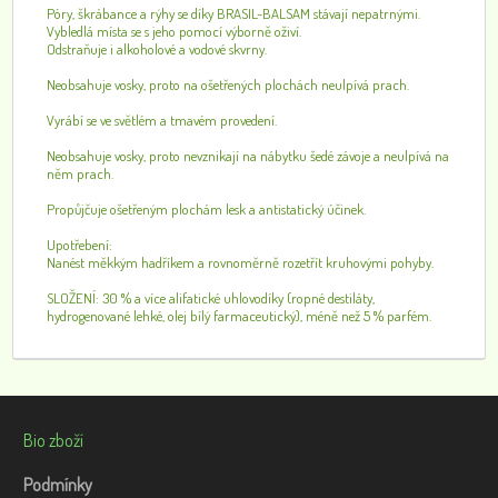
Póry, škrábance a rýhy se díky BRASIL-BALSAM stávají nepatrnými.
Vybledlá místa se s jeho pomocí výborně oživí.
Odstraňuje i alkoholové a vodové skvrny.
Neobsahuje vosky, proto na ošetřených plochách neulpívá prach.
Vyrábí se ve světlém a tmavém provedení.
Neobsahuje vosky, proto nevznikají na nábytku šedé závoje a neulpívá na
něm prach.
Propůjčuje ošetřeným plochám lesk a antistatický účinek.
Upotřebení:
Nanést měkkým hadříkem a rovnoměrně rozetřít kruhovými pohyby.
SLOŽENÍ: 30 % a více alifatické uhlovodíky (ropné destiláty,
hydrogenované lehké, olej bílý farmaceutický), méně než 5 % parfém.
Bio zboží
Podmínky