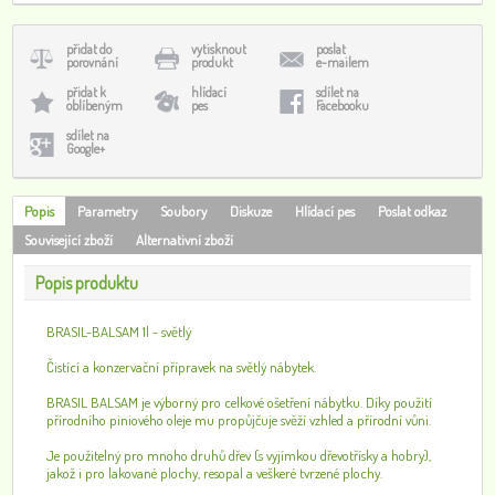
přidat do
vytisknout
poslat
porovnání
produkt
e-mailem
přidat k
hlídací
sdílet na
oblíbeným
pes
Facebooku
sdílet na
Google+
Popis
Parametry
Soubory
Diskuze
Hlídací pes
Poslat odkaz
Související zboží
Alternativní zboží
Popis produktu
BRASIL-BALSAM 1l - světlý
Čistící a konzervační přípravek na světlý nábytek.
BRASIL BALSAM je výborný pro celkové ošetření nábytku. Díky použití
přírodního piniového oleje mu propůjčuje svěží vzhled a přírodní vůni.
Je použitelný pro mnoho druhů dřev (s vyjímkou dřevotřísky a hobry),
jakož i pro lakované plochy, resopal a veškeré tvrzené plochy.