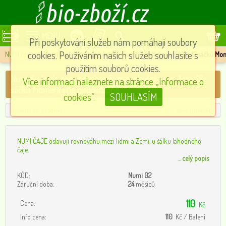
MENU
Při poskytování služeb nám pomáhají soubory
cookies. Používáním našich služeb souhlasíte s
NUMI čaje
»
Numi čaj kurkumový Amber Sun se skořicí a vanilkou, 12 sáčků M
použitím souborů cookies.
Numi čaj kurkumový Amber Sun se skořicí a vanilkou, 12
Více informací naleznete na stránce „Informace o
sáčků Momentálně nedostupné
cookies”.
SOUHLASÍM
« předchozí produkt
další produkt »
NUMI ČAJE oslavují rovnováhu mezi lidmi a Zemí, u šálku lahodného
čaje.
...
celý popis
KÓD:
Numi 02
Záruční doba:
24
měsíců
110
Cena:
Kč
Info cena:
110
Kč / Balení