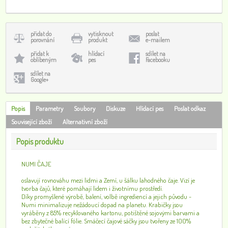
přidat do
vytisknout
poslat
porovnání
produkt
e-mailem
přidat k
hlídací
sdílet na
oblíbeným
pes
Facebooku
sdílet na
Google+
Popis
Parametry
Soubory
Diskuze
Hlídací pes
Poslat odkaz
Související zboží
Alternativní zboží
Popis produktu
NUMI ČAJE
oslavují rovnováhu mezi lidmi a Zemí, u šálku lahodného čaje. Vizí je
tvorba čajů, které pomáhají lidem i životnímu prostředí.
Díky promyšlené výrobě, balení, volbě ingrediencí a jejich původu -
Numi minimalizuje nežádoucí dopad na planetu. Krabičky jsou
vyráběny z 85% recyklovaného kartonu, potištěné sojovými barvami a
bez zbytečné balící fólie. Smáčecí čajové sáčky jsou tvořeny ze 100%