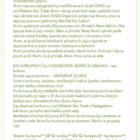
rozložitelného papíru.
Numi čaje jsou bez geneticky modifikovaných složek (GMO) a s
certifikátem Fair Trade. Numi věnuje pozornost nejen výsledné chuti
čajů, ale také bio složení (USDA Organics), podporuje férovou práci a
zlepšuje pracovní podmínky (Verified Fair Labor).
Numi společnost vznikla díky sourozencům Ahmed a Reem Rahim. Oba
spojuje láska k čaji, umění, lidem a přírodě. Název Numi vybrali podle
vzácné sušené limetky, typické svou osvěžující citrusovou chutí.
Numi, to je alchymie lahodných přírodních čajů a bylinek se
stoprocentně pravým ovocem, květinami a kořením.
Numi používá pouze opravdové přísady, nikoliv hořce chutnající čajový
prach a drť. Numi, to je příroda, která mluví sama za sebe.
BIO KURKUMOVÝ ČAJ S ROOIBOSEM, SKOŘICÍ A VANILKOU - bez
kofeinu
Bohaté čajové tonikum - JANTAROVÉ SLUNCE.
Směs z kurkumy, rooibosu, vanilkových lusků a špetkou kardamomu
přináší sladkou kořeněnou chuť.
Kurkuma je dle ájurvédského životního stylu harmonizujícím tonikem.
Od starověku je nejen v JV Asii součástí tradičních pokrmů, kterým
dodává svou charakteristickou žlutou barvu.
Čaj obsahuje kurkumu s certifikátem Fair Trade z Madagaskaru,
kde Numi pomáhá řešit kvalitu pitné vody.
Neváhejte ochutnat též pravý BIO Numi kurkumový čaj s verbenou a
limetkou nebo Numi kurkumový čaj se zázvorem, lékořicí a poupaty
růží.
Složení: kurkuma** (58 %), rooibos** (26 %), honeybush*, kardamom**,