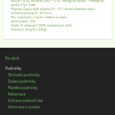
skořice** (4 %), vanilkové lusky ** (2 %); *ekologická výroba; ** ekologická
výroba a Fair Trade.
Příprava: Čajový sáček zalijeme 0,2 – 0,7 l čerstvě převařené vody a
necháme louhovat 8 - 10 minut.
Min. trvanlivost a č. šarže: Uvedené na obalu.
Země původu: USA
Obsah: 12 nálevových 100% rozložitelných sáčků
Hmotnost: 41,4 g (12 x 3,45 g)
Bio zboží
Podmínky
Obchodní podmínky
Dodací podmínky
Platební podmínky
Reklamace
Ochrana osobních dat
Informace o cookies