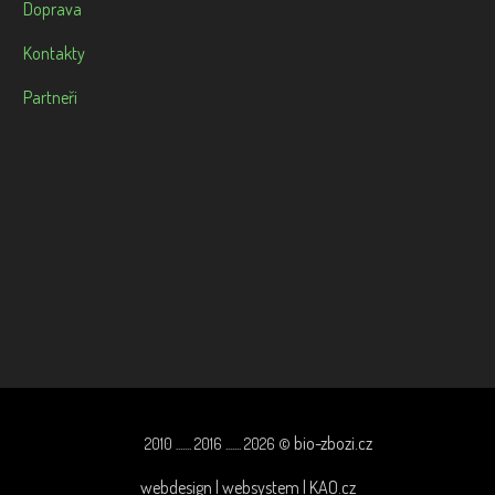
Doprava
Kontakty
Partneři
bio-zbozi.cz
2010 ....... 2016 ....... 2026 ©
webdesign | websystem | KAO.cz