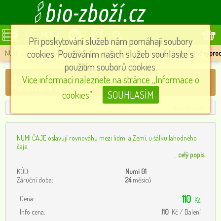
MENU
Při poskytování služeb nám pomáhají soubory
cookies. Používáním našich služeb souhlasíte s
NUMI čaje
»
Numi čaj bio Bílý s poupaty bílých růží, 16 sáčků Momentálně vypro
použitím souborů cookies.
Numi čaj bio Bílý s poupaty bílých růží, 16 sáčků
Více informací naleznete na stránce „Informace o
Momentálně vyprodaný
cookies”.
SOUHLASÍM
další produkt »
NUMI ČAJE oslavují rovnováhu mezi lidmi a Zemí, u šálku lahodného
čaje.
...
celý popis
KÓD:
Numi 01
Záruční doba:
24
měsíců
110
Cena:
Kč
Info cena:
110
Kč / Balení