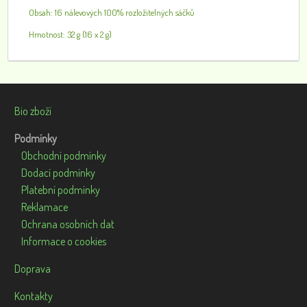
Obsah: 16 nálevových 100% rozložitelných sáčků
Hmotnost: 32 g (16 x 2 g)
Bio zboží
Podmínky
Obchodní podmínky
Dodací podmínky
Platební podmínky
Reklamace
Ochrana osobních dat
Informace o cookies
Doprava
Kontakty