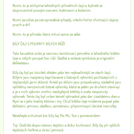
Numi, to je alchymie lahodných přírodních čajů a bylinek se
stoprocentně pravým ovocem, květinami a kořením.
Numi používá pouze opravdové přísady, nikoliv hořce chutnající čajový
prach a drť.
Numi, to je příroda, která mluví sama za sebe.
BÍLÝ ČAJ S POUPATY BÍLÝCH RŮŽÍ
Tato kouzelná směs je vzácnou kombinací jemného a lahodného bílého
čaje a celých poupat bio růží. Sladká a voňavá symbióza je originální
delikatesou.
Bílý čaj byl po tisíciletí střežen jako ten nejkvalitnější ze všech čajů.
Bílými jsou nazývány čaje lisované z listových výhonků pocházejících z
nejčasnější jarní sklizně. Ihned po sklizni jsou propařovány, následně jsou
vytříděny nerozvinuté listové výhonky, které se jeden po druhém otevírají
a je z nich vybírán vnitřní, neobyčejně křehký a zcela nevyvinutý
výhonek. Tento čaj byl určen téměř výhradně jako dar císařskému dvoru.
Nyní se z jeho kvality těšíme i my. Chuť bílého čaje můžeme popsat jako
delikátní, jemnou, sladkou, sametovou, připomínající čerstvé meruňky.
Neváhejte ochutnat bio bílý čaj Pai Mu Tan s pomerančem.
Tip: Dodržte doporučenou teplotu a dobu louhování. Bílý čaj při vyšších
teplotách hořkne a ztrácí jemnost.