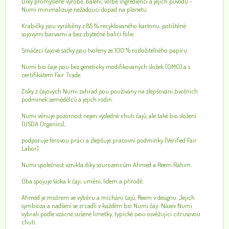
Díky promyšlené výrobě, balení, volbě ingrediencí a jejich původu -
Numi minimalizuje nežádoucí dopad na planetu.
Krabičky jsou vyráběny z 85 % recyklovaného kartonu, potištěné
sojovými barvami a bez zbytečné balící fólie.
Smáčecí čajové sáčky jsou tvořeny ze 100 % rozložitelného papíru.
Numi bio čaje jsou bez geneticky modifikovaných složek (GMO) a s
certifikátem Fair Trade.
Zisky z čajových Numi zahrad jsou používány na zlepšování životních
podmínek zemědělců a jejich rodin.
Numi věnuje pozornost nejen výsledné chuti čajů, ale také bio složení
(USDA Organics),
podporuje férovou práci a zlepšuje pracovní podmínky (Verified Fair
Labor).
Numi společnost vznikla díky sourozencům Ahmed a Reem Rahim.
Oba spojuje láska k čaji, umění, lidem a přírodě.
Ahmed je mistrem ve výběru a míchání čajů, Reem v designu. Jejich
symbióza a nadšení se zrcadlí v každém bio Numi čaji. Název Numi
vybrali podle vzácné sušené limetky, typické svou osvěžující citrusovou
chutí.