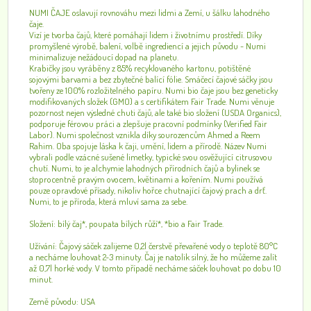
NUMI ČAJE oslavují rovnováhu mezi lidmi a Zemí, u šálku lahodného
čaje.
Vizí je tvorba čajů, které pomáhají lidem i životnímu prostředí. Díky
promyšlené výrobě, balení, volbě ingrediencí a jejich původu - Numi
minimalizuje nežádoucí dopad na planetu.
Krabičky jsou vyráběny z 85% recyklovaného kartonu, potištěné
sojovými barvami a bez zbytečné balící fólie. Smáčecí čajové sáčky jsou
tvořeny ze 100% rozložitelného papíru. Numi bio čaje jsou bez geneticky
modifikovaných složek (GMO) a s certifikátem Fair Trade. Numi věnuje
pozornost nejen výsledné chuti čajů, ale také bio složení (USDA Organics),
podporuje férovou práci a zlepšuje pracovní podmínky (Verified Fair
Labor). Numi společnost vznikla díky sourozencům Ahmed a Reem
Rahim. Oba spojuje láska k čaji, umění, lidem a přírodě. Název Numi
vybrali podle vzácné sušené limetky, typické svou osvěžující citrusovou
chutí. Numi, to je alchymie lahodných přírodních čajů a bylinek se
stoprocentně pravým ovocem, květinami a kořením. Numi používá
pouze opravdové přísady, nikoliv hořce chutnající čajový prach a drť.
Numi, to je příroda, která mluví sama za sebe.
Složení: bílý čaj*, poupata bílých růží*, *bio a Fair Trade.
Užívání: Čajový sáček zalijeme 0,2l čerstvě převařené vody o teplotě 80°C
a necháme louhovat 2-3 minuty. Čaj je natolik silný, že ho můžeme zalít
až 0,7l horké vody. V tomto případě necháme sáček louhovat po dobu 10
minut.
Země původu: USA