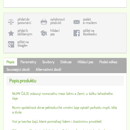
přidat do
vytisknout
poslat
porovnání
produkt
e-mailem
přidat k
hlídací
sdílet na
oblíbeným
pes
Facebooku
sdílet na
Google+
Popis
Parametry
Soubory
Diskuze
Hlídací pes
Poslat odkaz
Související zboží
Alternativní zboží
Popis produktu
NUMI ČAJE oslavují rovnováhu mezi lidmi a Zemí, u šálku lahodného
čaje.
Numi společnost skrze jednoduché umění čaje vytváří pohodu mysli, těla
a duše.
Vizí je tvorba čajů, které pomáhají lidem i životnímu prostředí.