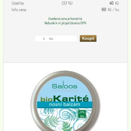
Ušetříte:
(33 %)
40
Kč
Info cena:
80
Kč / ks
Uvedená cena je konečná.
Nebude k ní připočítáváno DPH.