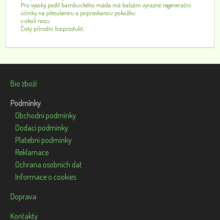
Pro vysoký podíl bambuckého másla má balzám výrazné regenerační
účinky na přesušenou a popraskanou pokožku
v okolí nosu.
Čistý přírodní bioprodukt.
Bio zboží
Podmínky
Obchodní podmínky
Dodací podmínky
Platební podmínky
Reklamace
Ochrana osobních dat
Informace o cookies
Doprava
Kontakty