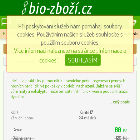
MENU
Při poskytování služeb nám pomáhají soubory
cookies. Používáním našich služeb souhlasíte s
Bio karité-balzámy
»
Nosní balzám s mátou, eukalyptem a bambuckého másla
použitím souborů cookies.
Nosní balzám s mátou, eukalyptem a bambuckého másla
Více informací naleznete na stránce „Informace o
cookies”.
SOUHLASÍM
« předchozí produkt
další produkt »
Ideální a praktický pomocník k pravidelné péči a regeneraci jemných
nosních partií citlivé pokožky v období nachlazení. Balzám se svěží
vůní máty a eukalyptu může omezit místní prokrvení a podpořit snazší
dýchání.
...
celý popis
KÓD:
Karité 17
Záruční doba:
24
měsíců
80
Cena:
Kč
Běžná cena:
120
Kč