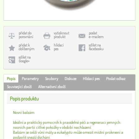
přidat do
vytisknout
poslat
porovnání
produkt
e-mailem
přidat k
hlídací
sdílet na
oblíbeným
pes
Facebooku
sdílet na
Google+
Popis
Parametry
Soubory
Diskuze
Hlídací pes
Poslat odkaz
Související zboží
Alternativní zboží
Popis produktu
Nosní balzám
Ideální a praktický pomocník k pravidelné péči a regeneraci jemných
nosních partií citlivé pokožky v období nachlazení.
Balzám se svěží vůní máty a eukalyptu může omezit místní prokrvení a
podpořit snazší dýchání.