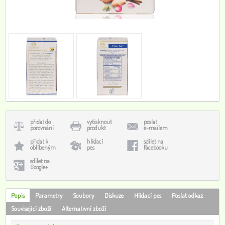
přidat do
vytisknout
poslat
porovnání
produkt
e-mailem
přidat k
hlídací
sdílet na
oblíbeným
pes
Facebooku
sdílet na
Google+
Popis
Parametry
Soubory
Diskuze
Hlídací pes
Poslat odkaz
Související zboží
Alternativní zboží