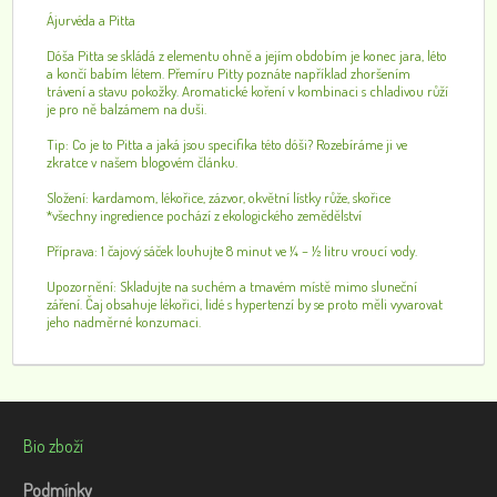
Ájurvéda a Pitta
Dóša Pitta se skládá z elementu ohně a jejím obdobím je konec jara, léto
a končí babím létem. Přemíru Pitty poznáte například zhoršením
trávení a stavu pokožky. Aromatické koření v kombinaci s chladivou růží
je pro ně balzámem na duši.
Tip: Co je to Pitta a jaká jsou specifika této dóši? Rozebíráme ji ve
zkratce v našem blogovém článku.
Složení: kardamom, lékořice, zázvor, okvětní lístky růže, skořice
*všechny ingredience pochází z ekologického zemědělství
Příprava: 1 čajový sáček louhujte 8 minut ve ¼ – ½ litru vroucí vody.
Upozornění: Skladujte na suchém a tmavém místě mimo sluneční
záření. Čaj obsahuje lékořici, lidé s hypertenzí by se proto měli vyvarovat
jeho nadměrné konzumaci.
Bio zboží
Podmínky