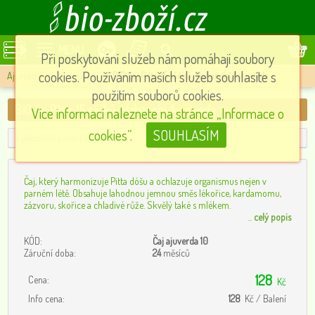
MENU
Při poskytování služeb nám pomáhají soubory
cookies. Používáním našich služeb souhlasíte s
Ajurvédské bylinné čaje
»
BIO čaj Pitta, 15 sáčků, Maharishi Ayurveda
použitím souborů cookies.
BIO čaj Pitta, 15 sáčků, Maharishi Ayurveda
Více informací naleznete na stránce „Informace o
cookies”.
SOUHLASÍM
« předchozí produkt
Čaj, který harmonizuje Pitta dóšu a ochlazuje organismus nejen v
parném létě. Obsahuje lahodnou jemnou směs lékořice, kardamomu,
zázvoru, skořice a chladivé růže. Skvělý také s mlékem.
...
celý popis
KÓD:
Čaj ajuverda 10
Záruční doba:
24
měsíců
128
Cena:
Kč
Info cena:
128
Kč / Balení