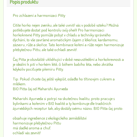
Popis produktu
Pro zchlazení a harmonizaci Pitty
Cítíte horko nejen zvenku, ale také uvnitř vás v podobě vzteku? Možná
potřebujete dostat pod kontrolu svůj oheň! Pro harmonizaci
horkokrevné Pitty pomůže pobyt v chladu a techniky správného
dýchání, to vše završené aromatickým čajem z lékořice, kardamomu,
zázvoru, růže a skořice. Tato kombinace koření a růže nejen harmonizuje
přebytečnou Pittu, ale také ochladí zevnitř.
Čaj Pitta je obzvláště uklidňující v době nesoustředění a horkokrevnosti a
je ideální k pití v horkém létě, či během babího léta, nebo zkrátka
kdykoliv pociťujete přemíru Pitty.
Tip: Pokud chcete čaj ještě vylepšit, oslaďte ho třtinovým cukrem a
mlékem.
BIO Pitta čaj od Maharishi Ayurveda
Maharishi Ayurveda si potrpí na skutečnou kvalitu, proto pracuje s
bylinkami a kořením v BIO kvalitě a ty kombinuje dle tradičních
ájurvédských receptur tak, aby dostály svému názvu. BIO Pitta čaj proto:
obsahuje ingredience z ekologického zemědělství
harmonizuje přebytečnou Pittu
má sladké aroma a chuť
ochladí vás zevnitř