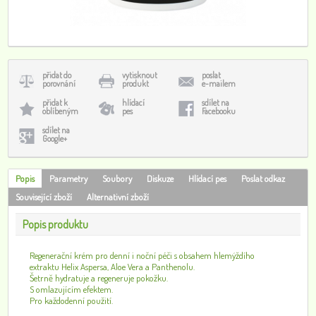
přidat do
vytisknout
poslat
porovnání
produkt
e-mailem
přidat k
hlídací
sdílet na
oblíbeným
pes
Facebooku
sdílet na
Google+
Popis
Parametry
Soubory
Diskuze
Hlídací pes
Poslat odkaz
Související zboží
Alternativní zboží
Popis produktu
Regenerační krém pro denní i noční péči s obsahem hlemýždího
extraktu Helix Aspersa, Aloe Vera a Panthenolu.
Šetrně hydratuje a regeneruje pokožku.
S omlazujícím efektem.
Pro každodenní použití.