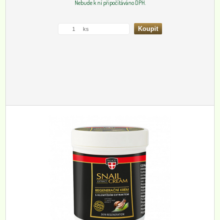
Nebude k ní připočítáváno DPH.