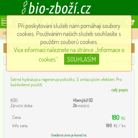
MENU
Při poskytování služeb nám pomáhají soubory
cookies. Používáním našich služeb souhlasíte s
Hlemýždí kosmetika
»
Hlemýždí extrakt regenerační krém, 125ml
použitím souborů cookies.
Hlemýždí extrakt regenerační krém, 125ml
Více informací naleznete na stránce „Informace o
cookies”.
SOUHLASÍM
další produkt »
Šetrně hydratuje a regeneruje pokožku. S omlazujícím efektem. Pro
každodenní použití.
...
celý popis
KÓD:
Hlemýžď 02
Záruční doba:
24
měsíců
180
Cena:
Kč
Info cena:
180
Kč / ks
Uvedená cena je konečná.