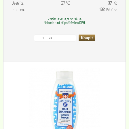
Ušetříte:
(27 %)
37
Kč
Info cena:
102
Kč / ks
Uvedená cena je konečná.
Nebude k ní připočítáváno DPH.