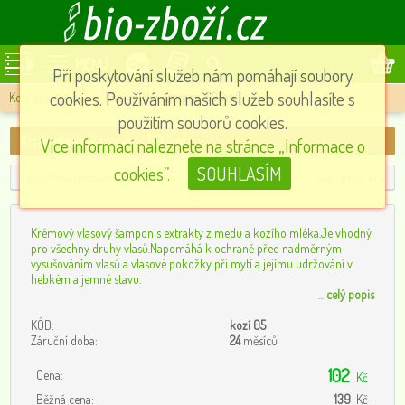
MENU
Při poskytování služeb nám pomáhají soubory
cookies. Používáním našich služeb souhlasíte s
Kozí kosmetika
»
Kozí mléko šampon, 500ml
použitím souborů cookies.
Kozí mléko šampon, 500ml
Více informací naleznete na stránce „Informace o
cookies”.
SOUHLASÍM
« předchozí produkt
další produkt »
Krémový vlasový šampon s extrakty z medu a kozího mléka.Je vhodný
pro všechny druhy vlasů.Napomáhá k ochraně před nadměrným
vysušováním vlasů a vlasové pokožky při mytí a jejímu udržování v
hebkém a jemné stavu.
...
celý popis
KÓD:
kozí 05
Záruční doba:
24
měsíců
102
Cena:
Kč
Běžná cena:
139
Kč