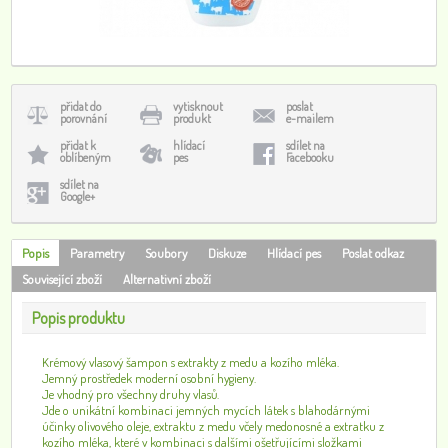
přidat do
vytisknout
poslat
porovnání
produkt
e-mailem
přidat k
hlídací
sdílet na
oblíbeným
pes
Facebooku
sdílet na
Google+
Popis
Parametry
Soubory
Diskuze
Hlídací pes
Poslat odkaz
Související zboží
Alternativní zboží
Popis produktu
Krémový vlasový šampon s extrakty z medu a kozího mléka.
Jemný prostředek moderní osobní hygieny.
Je vhodný pro všechny druhy vlasů.
Jde o unikátní kombinaci jemných mycích látek s blahodárnými
účinky olivového oleje, extraktu z medu včely medonosné a extratku z
kozího mléka, které v kombinaci s dalšími ošetřujícími složkami