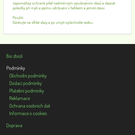
napomáhají ochraně před nadměrným vysušováním vlasů a vlasové
pokožky při mytí a jejímu udržování v hebkém a jemné stavu.
Použití:
Dávkujte na vlhké vlasy a po umytí opláchněte vodou.
Bio zboží
Podmínky
Obchodní podmínky
Dodací podmínky
Platební podmínky
Reklamace
Ochrana osobních dat
Informace o cookies
Doprava