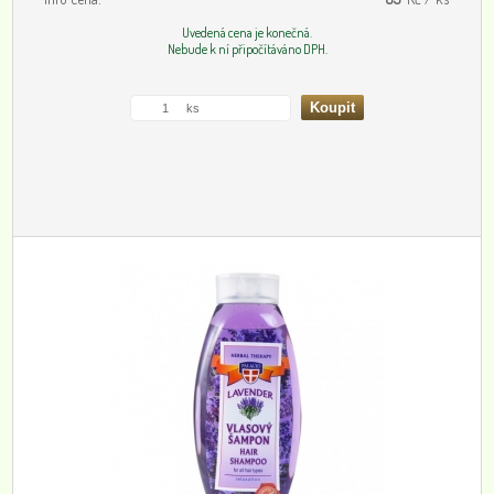
Uvedená cena je konečná.
Nebude k ní připočítáváno DPH.