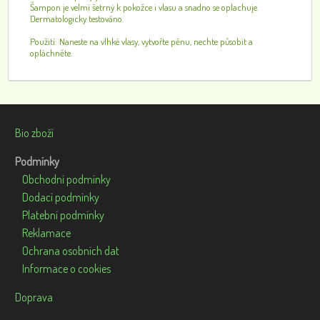
Šampon je velmi šetrný k pokožce i vlasu a snadno se oplachuje.
Dermatologicky testováno.
Použití: Naneste na vlhké vlasy, vytvořte pěnu, nechte působit a
opláchněte.
Bio zboží
Podmínky
Obchodní podmínky
Dodací podmínky
Platební podmínky
Reklamace
Ochrana osobních dat
Informace o cookies
Doprava