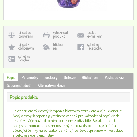
přidat do
vytisknout
poslat
porovnání
produkt
e-mailem
přidat k
hlídací
sdílet na
oblíbeným
pes
Facebooku
sdílet na
Google+
Popis
Parametry
Soubory
Diskuze
Hlídací pes
Poslat odkaz
Související zboží
Alternativní zboží
Popis produktu
Lavender jemný vlasový šampon s březovým extraktem a vůní levandule.
Nový vlasový šampon s glycerinem vhodný pro každodenní mytí všech
druhů vlasů je navíc doplněn extraktem z břízy bílé (Betula alba L.),
který v kombinaci s dalšími rostlinnými extrakty podporuje čistící a
ošetřující účinky na pokožku, pomáhají udržovat správnou vlhkost vlasu
a celkově zlepšit jejich stav.