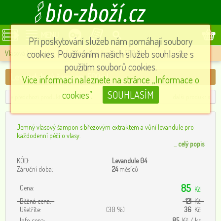
MENU
Při poskytování služeb nám pomáhají soubory
cookies. Používáním našich služeb souhlasíte s
Vlasová kosmetika
»
Levandulový šampon, 500ml
použitím souborů cookies.
Levandulový šampon, 500ml
Více informací naleznete na stránce „Informace o
cookies”.
SOUHLASÍM
« předchozí produkt
další produkt »
Jemný vlasový šampon s březovým extraktem a vůní levandule pro
každodenní péči o vlasy.
...
celý popis
KÓD:
Levandule 04
Záruční doba:
24
měsíců
85
Cena:
Kč
Běžná cena:
121
Kč
Ušetříte:
(30 %)
36
Kč
Info cena:
85
Kč / ks