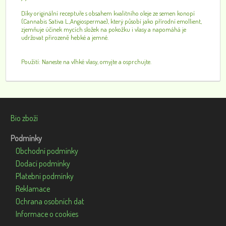
Díky originální receptuře s obsahem kvalitního oleje ze semen konopí
(Cannabis Sativa L.,Angiospermae), který působí jako přírodní emollient,
zjemňuje účinek mycích složek na pokožku i vlasy a napomáhá je
udržovat přirozeně hebké a jemné.
Použití: Naneste na vlhké vlasy, omyjte a osprchujte.
Bio zboží
Podmínky
Obchodní podmínky
Dodací podmínky
Platební podmínky
Reklamace
Ochrana osobních dat
Informace o cookies