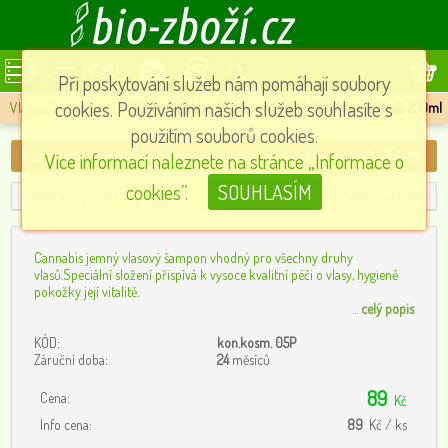
MENU
Při poskytování služeb nám pomáhají soubory
cookies. Používáním našich služeb souhlasíte s
Vlasová kosmetika
»
Konopný vlasový šampon pro všechny druhy vlasů, 250ml
použitím souborů cookies.
Konopný vlasový šampon pro všechny druhy vlasů, 250ml
Více informací naleznete na stránce „Informace o
cookies”.
SOUHLASÍM
« předchozí produkt
další produkt »
Cannabis jemný vlasový šampon vhodný pro všechny druhy
vlasů.Speciální složení přispívá k vysoce kvalitní péči o vlasy, hygieně
pokožky její vitalitě.
...
celý popis
KÓD:
kon.kosm. 05P
Záruční doba:
24
měsíců
89
Cena:
Kč
Info cena:
89
Kč / ks