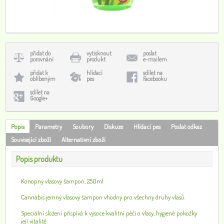
přidat do
vytisknout
poslat
porovnání
produkt
e-mailem
přidat k
hlídací
sdílet na
oblíbeným
pes
Facebooku
sdílet na
Google+
Popis
Parametry
Soubory
Diskuze
Hlídací pes
Poslat odkaz
Související zboží
Alternativní zboží
Popis produktu
Konopný vlasový šampon, 250ml
Cannabis jemný vlasový šampon vhodný pro všechny druhy vlasů.
Speciální složení přispívá k vysoce kvalitní péči o vlasy, hygieně pokožky
její vitalitě.