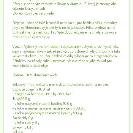
účely a je bohatým zdrojem bílkovin a vitamínu E, který je známý jako
vitamín krásy a mládí..
Slunečnicový olej v ájurvédě
Oleje jsou vhodné také k masáži nebo lázni, pro každou dóšu je vhodný
jiný olej. Slunečnicový je pro ty, u nichž převažuje Pitta, protože nemá
tolik zahřívající vlastnosti. Pro Vátu doporučujeme např. olej ricinový a
pro Kaphu olej sezamový.
Využití: Výborný k vaření, pečení i do studené kuchyně (dresinky, zálivky,
dipy, majonézy), skvělý základ pro výrobu bylinných olejů. Vhodný je také
ke kosmetickému použití, především díky zvláčňujícím a regeneračním
účinkům, na zábaly rukou, nehtové i vlasové zábaly, jako základ pro
kosmetické a léčivé oleje
Složení: 100% slunečnicový olej
Skladování: Uchovávejte mimo dosah slunečního záření a mrazu.
Výživové údaje na 100 ml
Energetická hodnota 3697 kj / 899 kcal
Tuky 99,9 g
- z toho nasycené mastné kyseliny 10,0 g
- z toho mononenasycené mastné kyseliny 30,6 g
- z toho polynenasycené mastné kyseliny 59,4 g
Sacharidy 0 g
- z toho cukry 0 g
Bílkoviny 0,1 g
Sůl 0 g