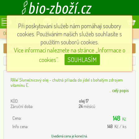
MENU
Při poskytování služeb nám pomáhají soubory
cookies. Používáním našich služeb souhlasíte s
Oleje, másla
»
RAW Slunečnicový olej 0,75l
použitím souborů cookies.
RAW Slunečnicový olej 0,75l
Více informací naleznete na stránce „Informace o
cookies”.
SOUHLASÍM
« předchozí produkt
další produkt »
RAW Slunečnicový olej - chutná přísada do jídel s bohatým zdrojem
vitamínu E.
...
celý popis
KÓD:
olej 17
Záruční doba:
24
měsíců
148
Cena:
Kč
Info cena:
148
Kč / ks
Uvedená cena je konečná.