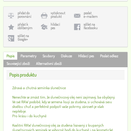
přidat do
vytisknout
poslat
porovnání
produkt
e-mailem
přidat k
hlídací
sdílet na
oblíbeným
pes
Facebooku
sdílet na
Google+
Popis
Parametry
Soubory
Diskuze
Hlídací pes
Poslat odkaz
Související zboží
Alternativní zboží
Popis produktu
Zdravá a chutná semínka slunečnice
Nenechte se zmást tím, že slunečnicový olej není zajímavý, ba obyčejný.
Ve své RAW podobě, kdy se semena lisují za studena, si uchovává svou
skvělou chuť a perfektně podpoří vaše pokrmy, zároveň je však
nepřebije.
Pro krásu i do kuchyně
Kvalitní RAW slunečnicový olej za studena lisovaný z loupaných
slunečnicových semínek se výborně hodí do kuchyně i na kosmetické