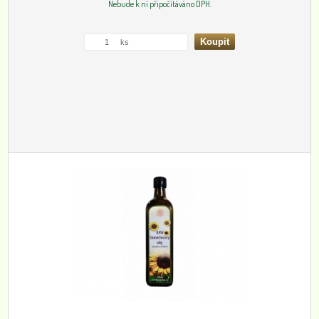
Nebude k ní připočítáváno DPH.