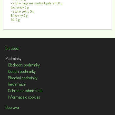
- z toho nasycené mastné kyseliny 16,0 g
Sacharidy 0 g
- z toho cukry 0 g
Bílkoviny 0 g
Sůl 0 g
Bio zboží
Podmínky
Obchodní podmínky
Dodací podmínky
Platební podmínky
Reklamace
Ochrana osobních dat
Informace o cookies
Doprava