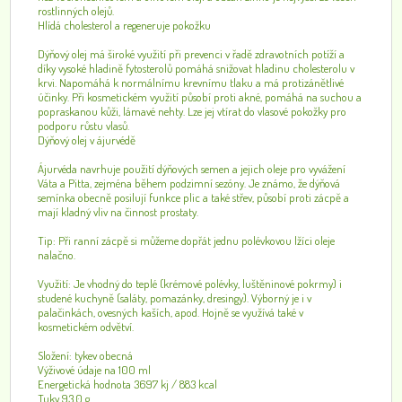
rostlinných olejů.
Hlídá cholesterol a regeneruje pokožku
Dýňový olej má široké využití při prevenci v řadě zdravotních potíží a
díky vysoké hladině fytosterolů pomáhá snižovat hladinu cholesterolu v
krvi. Napomáhá k normálnímu krevnímu tlaku a má protizánětlivé
účinky. Při kosmetickém využití působí proti akné, pomáhá na suchou a
popraskanou kůži, lámavé nehty. Lze jej vtírat do vlasové pokožky pro
podporu růstu vlasů.
Dýňový olej v ájurvédě
Ájurvéda navrhuje použití dýňových semen a jejich oleje pro vyvážení
Váta a Pitta, zejména během podzimní sezóny. Je známo, že dýňová
semínka obecně posilují funkce plic a také střev, působí proti zácpě a
mají kladný vliv na činnost prostaty.
Tip: Při ranní zácpě si můžeme dopřát jednu polévkovou lžíci oleje
nalačno.
Využití: Je vhodný do teplé (krémové polévky, luštěninové pokrmy) i
studené kuchyně (saláty, pomazánky, dresingy). Výborný je i v
palačinkách, ovesných kaších, apod. Hojně se využívá také v
kosmetickém odvětví.
Složení: tykev obecná
Výživové údaje na 100 ml
Energetická hodnota 3697 kj / 883 kcal
Tuky 93,0 g