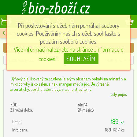
MENU
Při poskytování služeb nám pomáhají soubory
cookies. Používáním našich služeb souhlasíte s
Oleje, másla
»
Dýňový olej, 250 ml
použitím souborů cookies.
Dýňový olej, 250 ml
Více informací naleznete na stránce „Informace o
cookies”.
SOUHLASÍM
« předchozí produkt
další produkt »
Dýňový olej lisovaný za studena je svým obsahem bohatý na minerály a
mikroprvky jako selen, zinek, mangan měď a jód. Je výrazně
aromatický, bezcholesterolový, snadno stravitelný.
...
celý popis
KÓD:
olej 14
Záruční doba:
24
měsíců
189
Cena:
Kč
Info cena:
189
Kč / ks