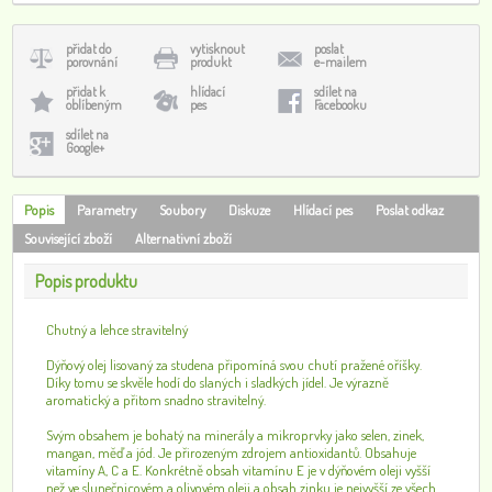
přidat do
vytisknout
poslat
porovnání
produkt
e-mailem
přidat k
hlídací
sdílet na
oblíbeným
pes
Facebooku
sdílet na
Google+
Popis
Parametry
Soubory
Diskuze
Hlídací pes
Poslat odkaz
Související zboží
Alternativní zboží
Popis produktu
Chutný a lehce stravitelný
Dýňový olej lisovaný za studena připomíná svou chutí pražené oříšky.
Díky tomu se skvěle hodí do slaných i sladkých jídel. Je výrazně
aromatický a přitom snadno stravitelný.
Svým obsahem je bohatý na minerály a mikroprvky jako selen, zinek,
mangan, měď a jód. Je přirozeným zdrojem antioxidantů. Obsahuje
vitamíny A, C a E. Konkrétně obsah vitamínu E je v dýňovém oleji vyšší
než ve slunečnicovém a olivovém oleji a obsah zinku je nejvyšší ze všech