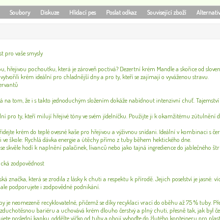
Soubory
Diskuze
Hlídací pes
Poslat odkaz
Související zboží
Alternati
st pro vaše smysly
u, hřejivou pochoutku, která je zároveň poctivá? Dezertní krém Mandle a skořice od slove
vytvořili krém ideální pro chladnější dny a pro ty, kteří se zajímají o vyváženou stravu.
ervantů
dá na tom, že i s takto jednoduchým složením dokáže nabídnout intenzivní chuť. Tajemství j
lní pro ty, kteří milují hřejivé tóny ve svém jídelníčku. Použijte ji k okamžitému zútulněn
řidejte krém do teplé ovesné kaše pro hřejivou a výživnou snídani. Ideální v kombinaci s č
i i ve škole: Rychlá dávka energie a útěchy přímo z tuby během hektického dne.
se skvěle hodí k naplnění palačinek, lívanců nebo jako tajná ingredience do jablečného štr
gická zodpovědnost
ská značka, která se zrodila z lásky k chuti a respektu k přírodě. Jejich poselství je jasné: ví
 ale podporujete i zodpovědné podnikání.
uby je neomezeně recyklovatelné, přičemž se díky recyklaci vrací do oběhu až 75 % tuby. Pře
vzduchotěsnou bariéru a uchovává krém dlouho čerstvý a plný chuti, přesně tak, jak byl če
jete poslední kapku, oddělte víčko od tuby a obojí vyhoďte do žlutého kontejneru pro plast