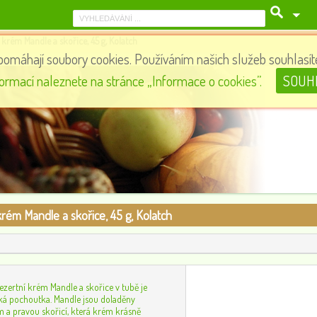
 krém Mandle a skořice, 45 g, Kolatch
pomáhají soubory cookies. Používáním našich služeb souhlasíte
Tuba Dezertní krém Lískový oříšek, 45 g, Kolatch
formací naleznete na stránce „Informace o cookies”.
SOUH
55
0
rém Mandle a skořice, 45 g, Kolatch
Dezertní krém Mandle a skořice v tubě je
ká pochoutka. Mandle jsou doladěny
 a pravou skořicí, která krém krásně