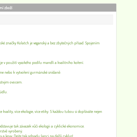
vní zboží
nské značky Kolatch je veganský a bez zbytečných přísad. Spojením
e v použití vysokého podílu mandlí a kvalitního koření.
í dne nebo k vytvoření gurmánské snídaně:
erstvým ovocem.
údlu.
ce kvality, více ekologie, více etiky. S každou tubou si dopřáváte nejen
dstavuje tak závazek vůči ekologii a cyklické ekonomice.
rstvě vyrobený.
y a kovy. Dejte tak odpadu šanci na další cyklus!