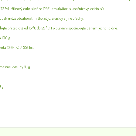
73 %), třtinový cukr, skořice (2 %), emulgátor: slunečnicový lecitin, sůl
bek může obsahovat mléko, sóju, arašídy a jiné ořechy.
dujte při teplotě od 15 °C do 25 °C. Po otevření spotřebujte během jednoho dne.
a 100 g:
nota 2304 kJ / 552 kcal
astné kyseliny 3,1 g
0 g