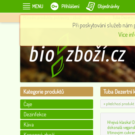
MENU
Přihlášení
Objednávky
Přírodní produkty, potraviny - zboží
»
Pochutiny
»
Tuba Dezertní
Při poskytování služeb nám 
Čaj Kořeněná dýně, 20 sáčků, English Tea Shop
Více in
132
0
Kategorie produktů
Tuba Dezertní k
Čaje
« předchozí produkt
Dezinfekce
Hřejivá klasika! 
Káva
dokonalá vegans
třtinovým cukrem
Konopné zboží