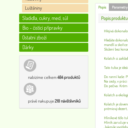
Popis
Parametry
Luštěniny
Sladidla, cukry, med, sůl
Popis produktu
Bio - čistící přípravky
Hřejivá dokonalo
Ostatní zboží
Hledáte dokonalo
mandlí a skořice 
Dárky
Složení bez konz
Kolatch si zaklá
Tato tuba je ideá
Do ranní kaše: P
nabízíme celkem
484 produktů
Na cesty, v prác
Do pečiva: Krém 
Kolatch a ekolo
právě nakupuje
218 návštěvníků
Kolatch je sloven
prémiový dezert,
Hliníkové tělo t
Hliník zaručuje 
Jakmile spotřebu