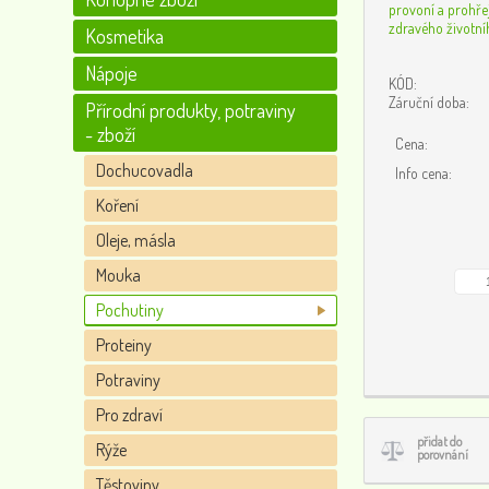
provoní a prohřej
zdravého životníh
Kosmetika
Nápoje
KÓD:
Záruční doba:
Přírodní produkty, potraviny
- zboží
Cena:
Dochucovadla
Info cena:
Koření
Oleje, másla
Mouka
Pochutiny
Proteiny
Potraviny
Pro zdraví
přidat do
Rýže
porovnání
Těstoviny