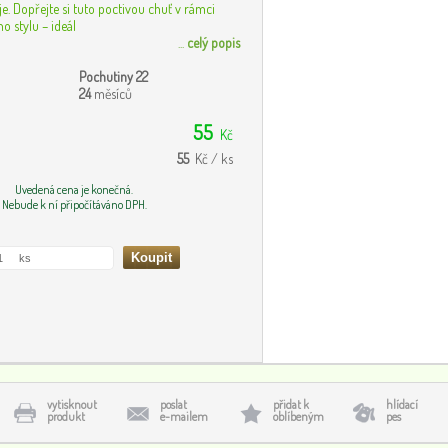
e. Dopřejte si tuto poctivou chuť v rámci
o stylu – ideál
...
celý popis
Pochutiny 22
24
měsíců
55
Kč
55
Kč / ks
Uvedená cena je konečná.
Nebude k ní připočítáváno DPH.
vytisknout
poslat
přidat k
hlídací
produkt
e-mailem
oblíbeným
pes