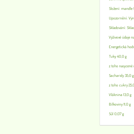
Složení: mandle (
Upozornění: Výro
Skladování: Skla
Výživové údaje n
Energetická hod
Tuky 40,0 g
z toho nasycené m
Sacharidy 35,0 g
z toho cukry 25,
Vláknina 13,0 g
Bílkoviny 11,0 g
Sůl 0,07 g