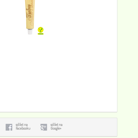
sdílet na
sdílet na
Facebooku
Google+