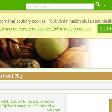
da hořká, 70 g
pomáhají soubory cookies. Používáním našich služeb souhlasíte
l
BIO RAW Kokosový olej Velikonoční edice, 360 ml
formací naleznete na stránce „Informace o cookies”.
SOUH
129
0
a hořká, 70 g
okoláda: kakaová hmota, kakaové máslo,
tin* (přírodní emulgátor), přírodní vanilka
...
celý popis