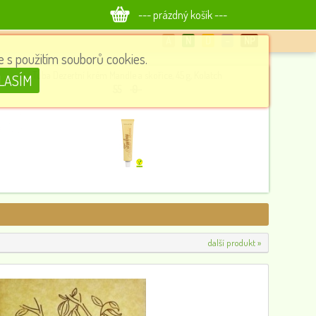
--- prázdný košík ---
A
N
D
−
NP
 s použitím souborů cookies.
Tuba Dezertní krém Mandle a skořice, 45 g, Kolatch
LASÍM
55
0
další produkt »