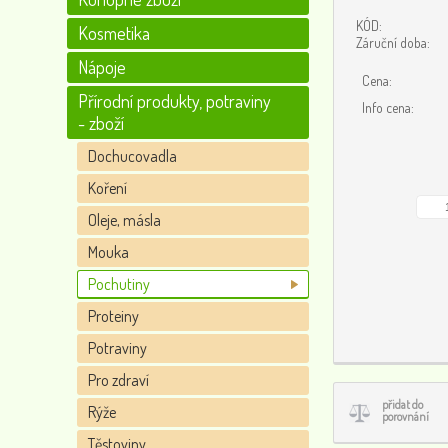
KÓD:
Kosmetika
Záruční doba:
Nápoje
Cena:
Přírodní produkty, potraviny
Info cena:
- zboží
Dochucovadla
Koření
Oleje, másla
Mouka
Pochutiny
Proteiny
Potraviny
Pro zdraví
přidat do
Rýže
porovnání
Těstoviny