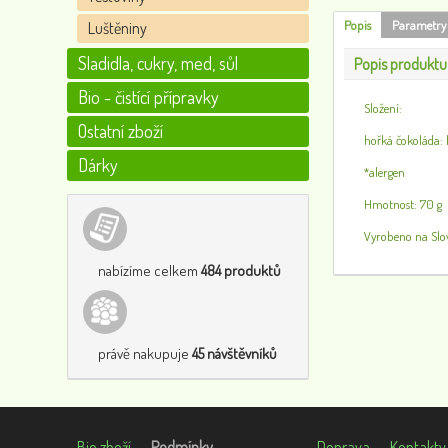
Popis
Parametry
Luštěniny
Sladidla, cukry, med, sůl
Popis produktu
Bio - čistící přípravky
Složení:
Ostatní zboží
hořká čokoláda: 
Dárky
*alergen
Hmotnost: 70 g
Vyrobeno na Slo
nabízíme celkem
484 produktů
právě nakupuje
45 návštěvníků
Bio zboží
Podmínky
Doprava
Kontakty