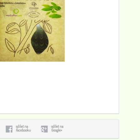
sdílet na
sdílet na
Facebooku
Google+