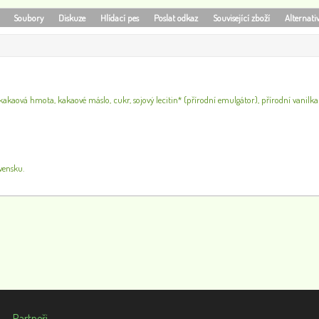
Soubory
Diskuze
Hlídací pes
Poslat odkaz
Související zboží
Alternati
kakaová hmota, kakaové máslo, cukr, sojový lecitin* (přírodní emulgátor), přírodní vanilka
vensku.
Partneři