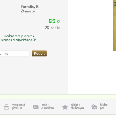
Pochutiny 15
24
měsíců
126
Kč
126
Kč / ks
Uvedená cena je konečná.
Nebude k ní připočítáváno DPH.
vytisknout
poslat
přidat k
hlídací
produkt
e-mailem
oblíbeným
pes