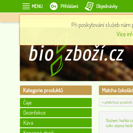
MENU
Přihlášení
Objednávky
Přírodní produkty, potraviny - zboží
»
Pochutiny
»
Matcha čokolá
Při poskytování služeb nám 
BD - 50g
Hydratační dezinfekční gel na ruce s alkoholem, AN-COR19 100m
Více in
99
0
Kategorie produktů
Matcha čokolád
Čaje
« předchozí produkt
Dezinfekce
Složení: hořká č
Káva
cukr, sojový leci
Konopné zboží