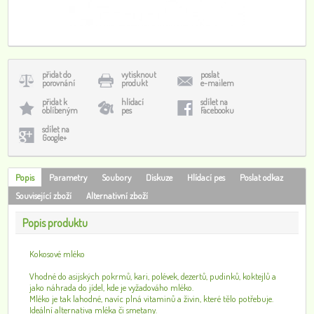
přidat do
vytisknout
poslat
porovnání
produkt
e-mailem
přidat k
hlídací
sdílet na
oblíbeným
pes
Facebooku
sdílet na
Google+
Popis
Parametry
Soubory
Diskuze
Hlídací pes
Poslat odkaz
Související zboží
Alternativní zboží
Popis produktu
Kokosové mléko
Vhodné do asijských pokrmů, kari, polévek, dezertů, pudinků, koktejlů a
jako náhrada do jídel, kde je vyžadováho mléko.
Mléko je tak lahodné, navíc plná vitaminů a živin, které tělo potřebuje.
Ideální alternativa mléka či smetany.