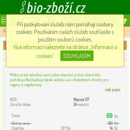
MENU
Při poskytování služeb nám pomáhají soubory
cookies. Používáním našich služeb souhlasíte s
Pro zdraví
»
Kokosové mléko
použitím souborů cookies.
Kokosové mléko
Více informací naleznete na stránce „Informace o
cookies”.
SOUHLASÍM
« předchozí produkt
další produkt »
Mléko je tak lahodné, navíc plná vitaminů a živin, které tělo
potřebuje.Neobsahuje lepek, laktózu ani cholesterol, vhodný pro
vegany a vegetariány.
...
celý popis
KÓD:
Nápoje 07
Záruční doba:
24
měsíců
69
Cena:
Kč
Běžná cena:
83
Kč
Ušetříte:
(17 %)
14
Kč