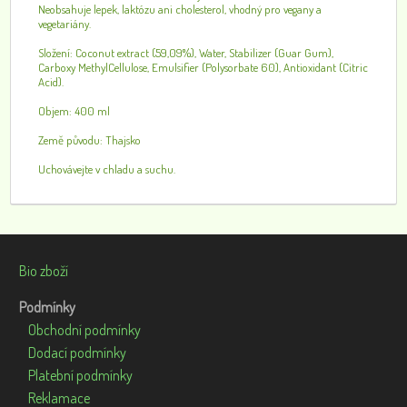
Neobsahuje lepek, laktózu ani cholesterol, vhodný pro vegany a
vegetariány.
Složení: Coconut extract (59,09%), Water, Stabilizer (Guar Gum),
Carboxy MethylCellulose, Emulsifier (Polysorbate 60), Antioxidant (Citric
Acid).
Objem: 400 ml
Země původu: Thajsko
Uchovávejte v chladu a suchu.
Bio zboží
Podmínky
Obchodní podmínky
Dodací podmínky
Platební podmínky
Reklamace