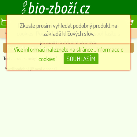
MENU
Při poskytování služeb nám pomáhají soubory
Zkuste prosím vyhledat podobný produkt na
cookies. Používáním našich služeb souhlasíte s
základě klíčových slov.
»
Produkt nebyl nalezen!
použitím souborů cookies.
Produkt nebyl nalezen!
Více informací naleznete na stránce „Informace o
cookies”.
SOUHLASÍM
Tento produkt nebyl nalezen!
Pravděpodobně již není v prodeji.