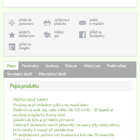
přidat do
vytisknout
poslat
porovnání
produkt
e-mailem
přidat k
hlídací
sdílet na
oblíbeným
pes
Facebooku
sdílet na
Google+
Popis
Parametry
Soubory
Diskuze
Hlídací pes
Poslat odkaz
Související zboží
Alternativní zboží
Popis produktu
PROPOLISOVÉ KAPKY
Používají se při bolestech zubů a na masáž dásní.
Zředěním ve vodě, čaji, nebo mléku (do 100 ml 10 - 30 kapek) se
používají k výplachu dutiny ústní.
Zakalení do běla je při ředění přirozené.
Z dobrých zkušeností našich zákazníků: na opary, afty, otoky ústní a
krční záněty, k masáži při paradentóze.
Při každodenním potírání ničí bradavice a kuří oka. Při okamžité
aplikaci na