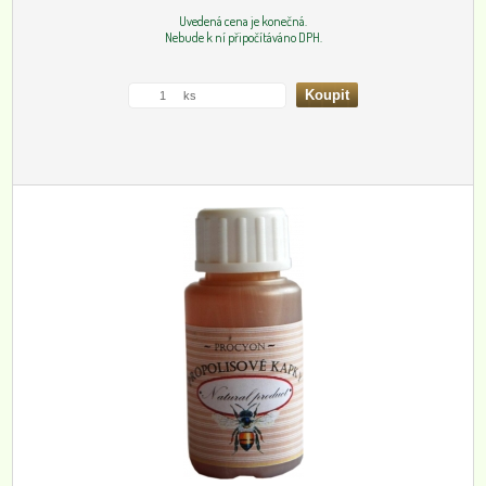
Uvedená cena je konečná.
Nebude k ní připočítáváno DPH.