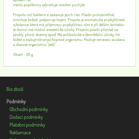
menší popáleniny zabraňuje utvoření puchýře.
Propolis ničí bakterie a zastavuje jejich růst. Působí protizánětlivě,
zmírňuje bolesti, podporuje hojení. Propolis je aromatická pryskyřičnatá
substance, která má příjemnou pryskyřičnou vůni a při delším kontaktu
se sliznicí má místně anestetické účinky. Propolis působí příznivě na
záněty, plísně, ekzémy apod. Má antibiotické a dezinfekční účinky, tiší
bolest a zvyšuje obranyschopnost organismu. Posiluje nervovou soustavu
a zbavuje organismus "jedů".
Obsah - 20 g
Bio zboží
Podmínky
Obchodní podmínky
Dodací podmínky
Platební podmínky
Reklamace