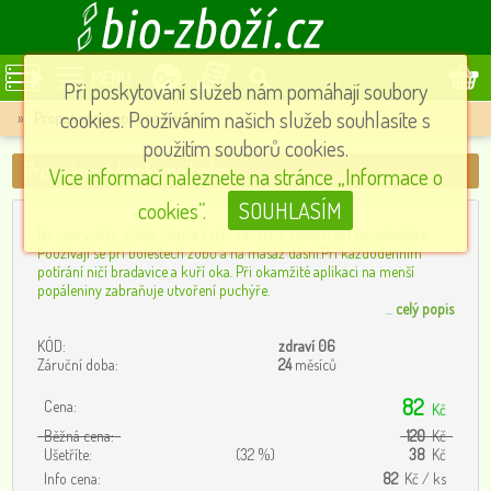
MENU
Při poskytování služeb nám pomáhají soubory
cookies. Používáním našich služeb souhlasíte s
»
Propolisové kapky na bolest
použitím souborů cookies.
Propolisové kapky na bolest
Více informací naleznete na stránce „Informace o
cookies”.
SOUHLASÍM
Na opary, afty, otoky ústní a krční záněty, k masáži při paradentóze.
Používají se při bolestech zubů a na masáž dásní.Při každodenním
potírání ničí bradavice a kuří oka. Při okamžité aplikaci na menší
popáleniny zabraňuje utvoření puchýře.
...
celý popis
KÓD:
zdraví 06
Záruční doba:
24
měsíců
82
Cena:
Kč
Běžná cena:
120
Kč
Ušetříte:
(32 %)
38
Kč
Info cena:
82
Kč / ks