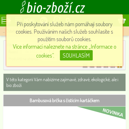
MENU
Při poskytování služeb nám pomáhají soubory
cookies. Používáním našich služeb souhlasíte s
...
Ostatní zboží
použitím souborů cookies.
--- vše ---
Filtr:
Více informací naleznete na stránce „Informace o
dle kódu
Řazení:
cookies”.
SOUHLASÍM
66
Produktů na stránce:
V této kategorii Vám nabízíme zajímavé, zdravé, ekologické, ale i
bio zboží.
Bambusová brčka s čistícím kartáčkem