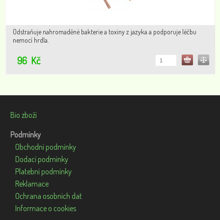
Odstraňuje nahromaděné bakterie a toxiny z jazyka a podporuje léčbu
nemocí hrdla.
96
Kč
Bio zboží
Podmínky
Obchodní podmínky
Dodací podmínky
Platební podmínky
Reklamace
Ochrana osobních dat
Informace o cookies