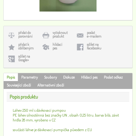
přidat do
vytisknout
poslat
porovnání
produkt
e-mailem
přidat k
hlídací
sdílet na
oblíbeným
pes
Facebooku
sdílet na
Google+
Popis
Parametry
Soubory
Diskuze
Hlídací pes
Poslat odkaz
Související zboží
Alternativní zboží
Popis produktu
Láhev 250 ml s dávkovací pumpou
PE láhev silnostěnná bez značky UN , obsah 0,25 litru, barva bílá, závit
hrdla 28 mm, vyrobeno v CZ
součástí láhve je dávkovací pumpička původem z EU