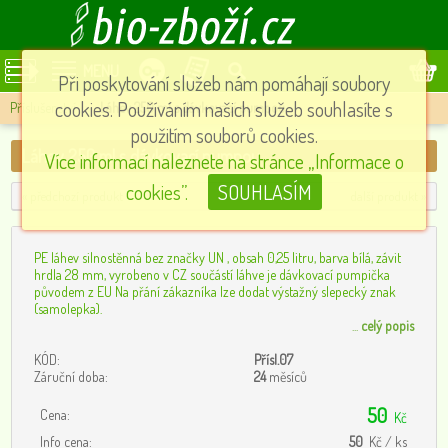
MENU
Při poskytování služeb nám pomáhají soubory
cookies. Používáním našich služeb souhlasíte s
Příslušenství
»
Láhev 250 ml s dávkovací pumpou
použitím souborů cookies.
Láhev 250 ml s dávkovací pumpou
Více informací naleznete na stránce „Informace o
cookies”.
SOUHLASÍM
« předchozí produkt
další produkt »
PE láhev silnostěnná bez značky UN , obsah 0,25 litru, barva bílá, závit
hrdla 28 mm, vyrobeno v CZ součástí láhve je dávkovací pumpička
původem z EU Na přání zákazníka lze dodat výstažný slepecký znak
(samolepka).
...
celý popis
KÓD:
Přísl.07
Záruční doba:
24
měsíců
50
Cena:
Kč
Info cena:
50
Kč / ks