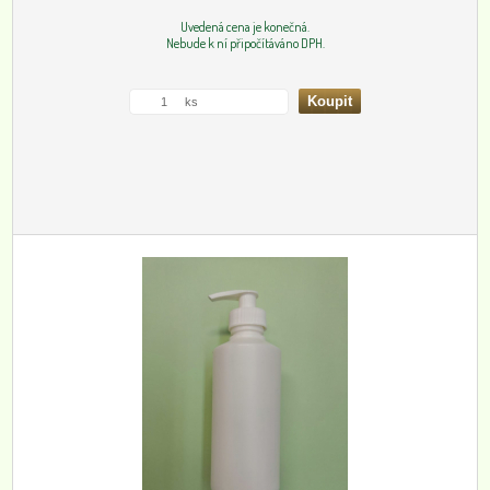
Uvedená cena je konečná.
Nebude k ní připočítáváno DPH.