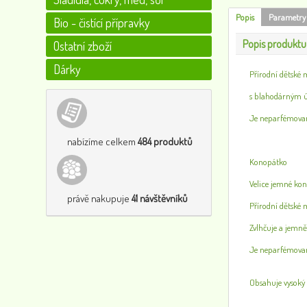
Popis
Parametry
Bio - čistící přípravky
Popis produktu
Ostatní zboží
Dárky
Přírodní dětské
s blahodárným 
Je neparfémovan
nabízíme celkem
484 produktů
Konopátko
Velice jemné ko
právě nakupuje
41 návštěvníků
Přírodní dětské
Zvlhčuje a jemně 
Je neparfémovan
Obsahuje vysoký 