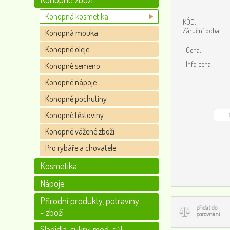
Konopná kosmetika
KÓD:
Záruční doba:
Konopná mouka
Konopné oleje
Cena:
Info cena:
Konopné semeno
Konopné nápoje
Konopné pochutiny
Konopné těstoviny
Konopné vážené zboží
Pro rybáře a chovatele
Kosmetika
Nápoje
Přírodní produkty, potraviny
přidat do
- zboží
porovnání
Sladidla, cukry, med, sůl