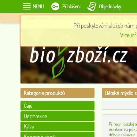
MENU
Přihlášení
Objednávky
Konopné zboží
»
Konopná kosmetika
»
Dětské mýdlo s konopn
Při poskytování služeb nám 
BD - 50g
Garam masala, směs koření z Indie,100 g
Více in
53
0
Kategorie produktů
Dětské mýdlo 
Čaje
Dezinfekce
Přírodní dětské
Káva
účinkem na poko
dětské pokožce.
Konopné zboží