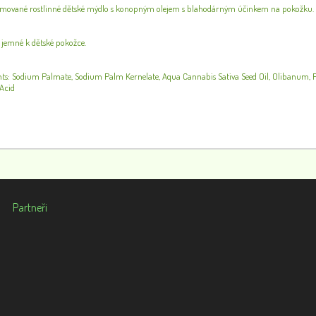
émované rostlinné dětské mýdlo s konopným olejem s blahodárným účinkem na pokožku. 
a jemné k dětské pokožce.
nts: Sodium Palmate, Sodium Palm Kernelate, Aqua Cannabis Sativa Seed Oil, Olibanum, P
 Acid
Partneři