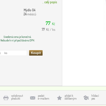
...
celý popis
Mýdlo 04
24
měsíců
77
Kč
77
Kč / ks
Uvedená cena je konečná.
Nebude k ní připočítáváno DPH.
vytisknout
poslat
přidat k
hlídací
produkt
e-mailem
oblíbeným
pes