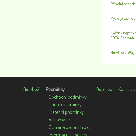
Přírodní neparf
Mýdlo je šetrné 
Složení/Ingredie
EDTA, Etidronic
Hmotnost 100g.
Bio zboží
Podmínky
Doprava
Kontakty
Obchodní podmínky
Dodací podmínky
Platební podmínky
Reklamace
Ochrana osobních dat
Informace o cookies