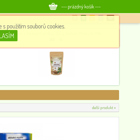
--- prázdný košík ---
A
N
D
−
NP
 s použitím souborů cookies.
Protein z lískových oříšků, 250 g, Natural Products RAW
LASÍM
149
0
další produkt »