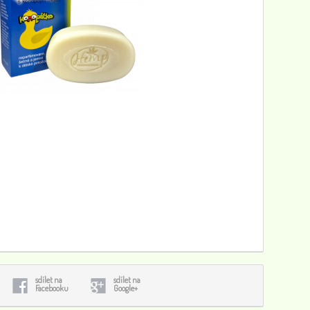
sdílet na
sdílet na
Facebooku
Google+