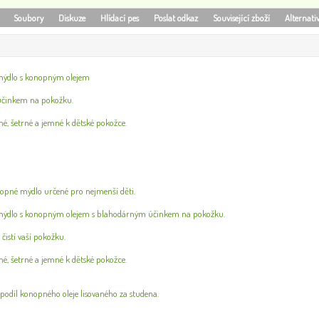
Soubory
Diskuze
Hlídací pes
Poslat odkaz
Související zboží
Alternati
 mýdlo s konopným olejem
účinkem na pokožku.
é, šetrné a jemné k dětské pokožce.
nopné mýdlo určené pro nejmenší děti.
 mýdlo s konopným olejem s blahodárným účinkem na pokožku.
čistí vaší pokožku.
é, šetrné a jemné k dětské pokožce.
podíl konopného oleje lisovaného za studena.