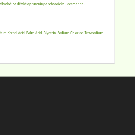
Vhodné na dětské opruzeniny a seboroickou dermatitidu.
alm Kernel Acid, Palm Acid, Glycerin, Sodium Chloride, Tetrasodium