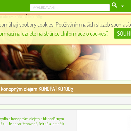
ým olejem KONOPÁTKO 100g
pomáhají soubory cookies. Používáním našich služeb souhlasíte
RAW Cizrnová mouka, 500 g
formací naleznete na stránce „Informace o cookies”.
SOUH
54
0
s konopným olejem KONOPÁTKO 100g
 mýdlo s konopným olejem s blahodárným
žku. Je neparfémované, šetrné a jemné k