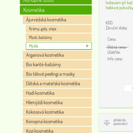
Indie,vám při ka
hebkost pokožky
Kosmetika
Ájurvédská kosmetika
KÓD:
Záruční doba:
Krémy, gely, oleje
Masti, balzámy
Cena:
Mýdla
Běžná cena:
Ušetříte:
Arganová kosmetika
Info cena:
Bio karité-balzámy
Bio tělové peelingi a masky
Dětská a mateřská kosmetika
Hadí kosmetika
Hlemýždí kosmetika
Kokosová kosmetika
přidat do
Konopná kosmetika
porovnání
Kozí kosmetika