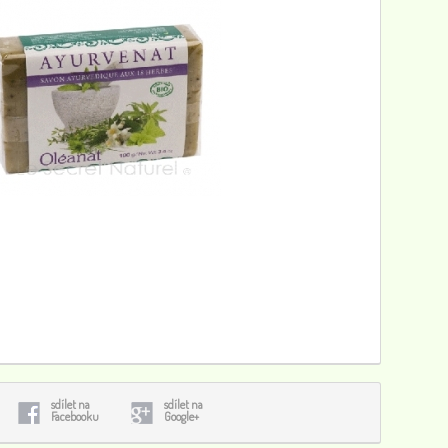
sdílet na
sdílet na
Facebooku
Google+