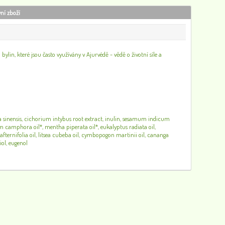
vní zboží
ylin, které jsou často využívány v Ajurvédě - vědě o životní síle a
 sinensis, cichorium intybus root extract, inulin, sesamum indicum
m camphora oil*, mentha piperata oil*, eukalyptus radiata oil,
 afternifolia oil, litsea cubeba oil, cymbopogon martinii oil, cananga
iol, eugenol