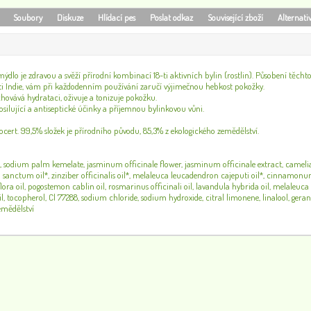
Soubory
Diskuze
Hlídací pes
Poslat odkaz
Související zboží
Alternati
ýdlo je zdravou a svěží přírodní kombinací 18-ti aktivních bylin (rostlin). Působení těchto b
i Indie, vám při každodenním používání zaručí výjimečnou hebkost pokožky.
ovává hydrataci, oživuje a tonizuje pokožku.
silující a antiseptické účinky a příjemnou bylinkovou vůni.
ocert. 99,5% složek je přírodního původu, 85,3% z ekologického zemědělství.
sodium palm kemelate, jasminum officinale flower, jasminum officinale extract, camelia
m sanctum oil*, zinziber officinalis oil*, melaleuca leucadendron cajeputi oil*, cinnamonu
lora oil, pogostemon cablin oil, rosmarinus officinali oil, lavandula hybrida oil, melaleuca
l, tocopherol, Cl 77288, sodium chloride, sodium hydroxide, citral limonene, linalool, geran
emědělství