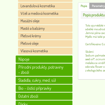
Levandulová kosmetika
Popis
Parametry
Včelí a medová kosmetika
Popis produktu
Masážní oleje
Toto ajurvédské m
Mastě a balzámy
odvěké moudrost
Jemná pěna zach
Pleťové krémy
Mýdlo má také po
Pleťové oleje
Certifikováno Ec
Vlasová kosmetika
Složení:
Sodium palmate, 
Nápoje
seed oil*, ocinu
melaleuca viridif
Přírodní produkty, potraviny
odorata flower oi
z ekologického z
- zboží
Sladidla, cukry, med, sůl
Bio - čistící přípravky
Ostatní zboží
Dárky