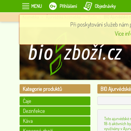
MENU
Přihlášení
Objednávky
Kosmetika
»
Ájurvédská kosmetika
»
Mýdla
»
BIO Ajurvédské m
Při poskytování služeb nám 
5
Macacao, 210 g
Více in
195
0
Kategorie produktů
BIO Ajurvédské
Čaje
Dezinfekce
Toto ajurvédské 
Káva
18-ti aktivních by
využívány v Ajur
Konopné zboží