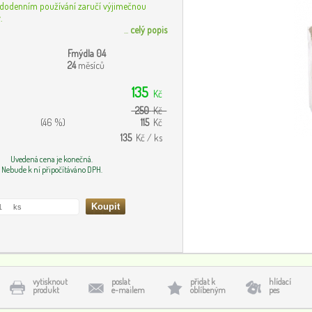
ždodenním používání zaručí výjimečnou
.
...
celý popis
Fmýdla 04
24
měsíců
135
Kč
250
Kč
(46 %)
115
Kč
135
Kč / ks
Uvedená cena je konečná.
Nebude k ní připočítáváno DPH.
vytisknout
poslat
přidat k
hlídací
produkt
e-mailem
oblíbeným
pes