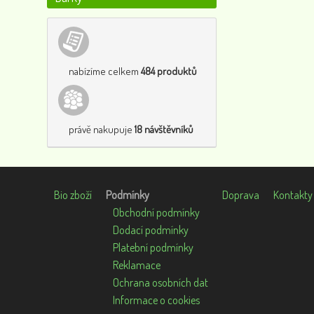
nabízíme celkem
484 produktů
právě nakupuje
18 návštěvníků
Bio zboží
Podmínky
Doprava
Kontakty
Obchodní podmínky
Dodací podmínky
Platební podmínky
Reklamace
Ochrana osobních dat
Informace o cookies