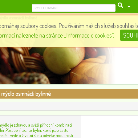
ýdlo osmnácti bylinné
pomáhají soubory cookies. Používáním našich služeb souhlasíte
Sirup borovice - dýchací systém, 185ml
formací naleznete na stránce „Informace o cookies”.
SOUH
80
0
 mýdlo osmnácti bylinné
mýdlo je zdravou a svěží přírodní kombinací
lin .Působení těchto bylin, které jsou často
védě - vědě o životní síle a odvěké moudrosti