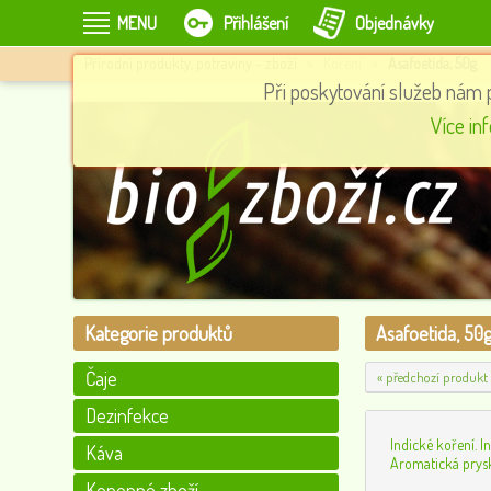
MENU
Přihlášení
Objednávky
Přírodní produkty, potraviny - zboží
»
Koření
»
Asafoetida, 50g
Při poskytování služeb nám 
W
RAW Kokosový olej Vánoční edice, 500 ml, Day Spa
Více in
165
0
Kategorie produktů
Asafoetida, 50
Čaje
« předchozí produkt
Dezinfekce
Indické koření. I
Káva
Aromatická prysk
Konopné zboží