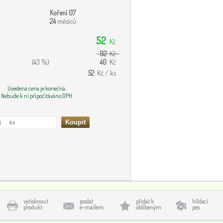
Koření 07
24
měsíců
52
Kč
92
Kč
(43 %)
40
Kč
52
Kč / ks
Uvedená cena je konečná.
Nebude k ní připočítáváno DPH.
vytisknout
poslat
přidat k
hlídací
produkt
e-mailem
oblíbeným
pes