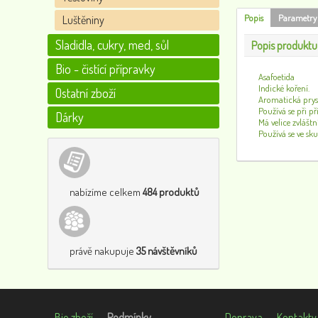
Popis
Parametry
Luštěniny
Sladidla, cukry, med, sůl
Popis produktu
Bio - čistící přípravky
Asafoetida
Indické koření.
Ostatní zboží
Aromatická prysk
Používá se při př
Dárky
Má velice zvláštn
Používá se ve s
nabízíme celkem
484 produktů
právě nakupuje
35 návštěvníků
Bio zboží
Podmínky
Doprava
Kontakty