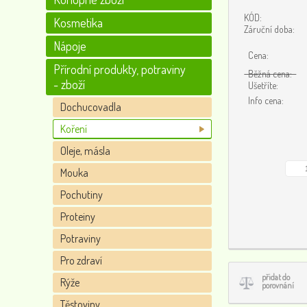
KÓD:
Kosmetika
Záruční doba:
Nápoje
Cena:
Přírodní produkty, potraviny
Běžná cena:
- zboží
Ušetříte:
Info cena:
Dochucovadla
Koření
Oleje, másla
Mouka
Pochutiny
Proteiny
Potraviny
Pro zdraví
přidat do
Rýže
porovnání
Těstoviny