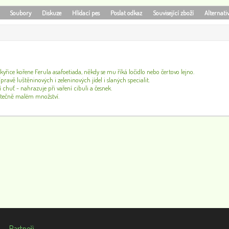
Soubory
Diskuze
Hlídací pes
Poslat odkaz
Související zboží
Alternati
yřice kořene Ferula asafoetiada, někdy se mu říká ločidlo nebo čertovo lejno.
ípravě luštěninových i zeleninových jídel i slaných specialit.
í chuť - nahrazuje při vaření cibuli a česnek.
kutečně malém množství.
Partneři