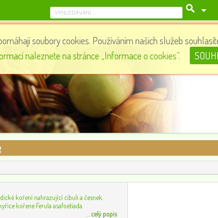
pomáhají soubory cookies. Používáním našich služeb souhlasíte
Matcha čokoláda s jahodami, 70 g
formací naleznete na stránce „Informace o cookies”.
SOUH
135
0
g
ndické koření nahrazující cibuli a česnek.
yřice kořene Ferula asafoetiada.
...
celý popis