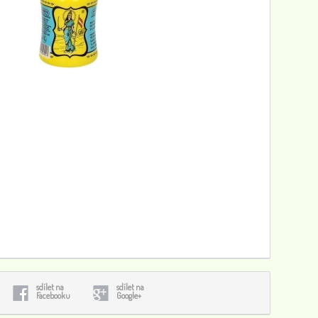
sdílet na
sdílet na
Facebooku
Google+